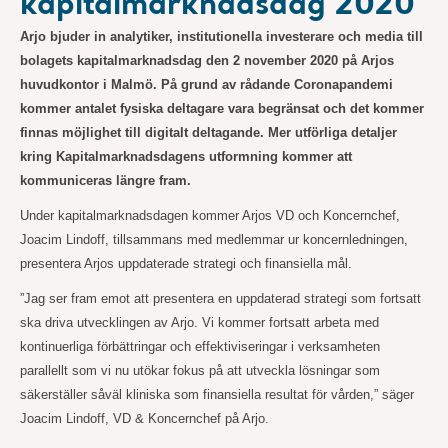
kapitalmarknadsdag 2020
Arjo bjuder in analytiker, institutionella investerare och media till
bolagets kapitalmarknadsdag den 2 november 2020 på Arjos
huvudkontor i Malmö. På grund av rådande Coronapandemi
kommer antalet fysiska deltagare vara begränsat och det kommer
finnas möjlighet till digitalt deltagande. Mer utförliga detaljer
kring Kapitalmarknadsdagens utformning kommer att
kommuniceras längre fram.
Under kapitalmarknadsdagen kommer Arjos VD och Koncernchef,
Joacim Lindoff, tillsammans med medlemmar ur koncernledningen,
presentera Arjos uppdaterade strategi och finansiella mål.
”Jag ser fram emot att presentera en uppdaterad strategi som fortsatt
ska driva utvecklingen av Arjo. Vi kommer fortsatt arbeta med
kontinuerliga förbättringar och effektiviseringar i verksamheten
parallellt som vi nu utökar fokus på att utveckla lösningar som
säkerställer såväl kliniska som finansiella resultat för vården,” säger
Joacim Lindoff, VD & Koncernchef på Arjo.