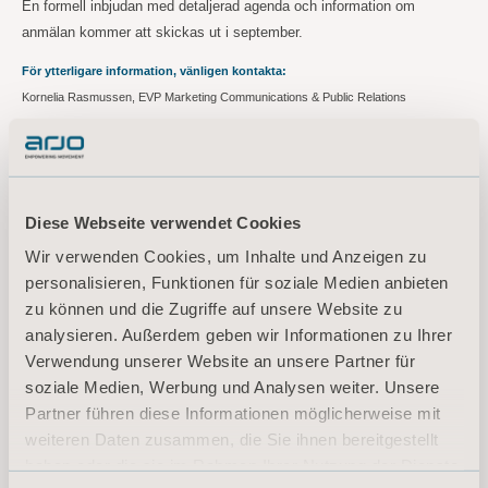
En formell inbjudan med detaljerad agenda och information om
anmälan kommer att skickas ut i september.
För ytterligare information, vänligen kontakta:
Kornelia Rasmussen, EVP Marketing Communications & Public Relations
Tel: +46 (0)10 335 4810
E-mail:
kornelia.rasmussen@arjo.com
Maria Nilsson, Investor Relations & Corporate Communications
Tel: +46 (0)10 335 4866
Diese Webseite verwendet Cookies
E-mail: maria.nilsson@arjo.com
Wir verwenden Cookies, um Inhalte und Anzeigen zu
Om Arjo
personalisieren, Funktionen für soziale Medien anbieten
På Arjo arbetar vi för att förbättra livskvalitén för människor med nedsatt mobilitet
zu können und die Zugriffe auf unsere Website zu
och åldersrelaterade sjukdomar. Med produkter och lösningar som säkerställer en
analysieren. Außerdem geben wir Informationen zu Ihrer
ergonomisk patienthantering, personlig hygien, desinfektion, diagnostik samt ett
Verwendung unserer Website an unsere Partner für
effektivt förebyggande av trycksår och djup ventrombos hjälper vi personalen i olika
soziale Medien, Werbung und Analysen weiter. Unsere
vårdmiljöer att ständigt höja standarden för en säker och värdig vård. Arjo har cirka
Partner führen diese Informationen möglicherweise mit
6 000 anställda över hela världen och kunder i mer än 100 länder. Arjos omsättning
weiteren Daten zusammen, die Sie ihnen bereitgestellt
för 2019 uppgick till 8,9 miljarder kronor. Arjo är noterat på Nasdaq
haben oder die sie im Rahmen Ihrer Nutzung der Dienste
Stockholmsbörsen och huvudkontoret ligger i Malmö. Allt vi gör, gör vi med