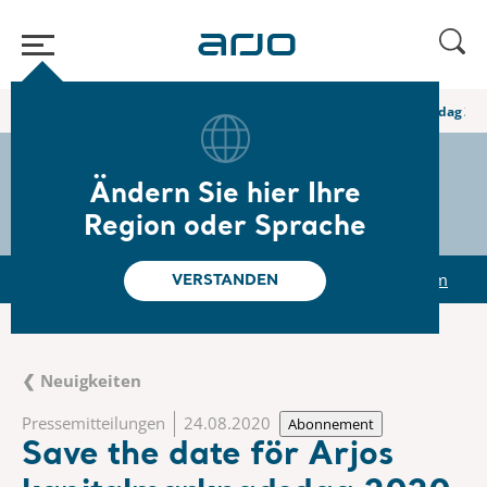
Home
/
...
/
/
Newsroom
Save the date för Arjos kapitalmarknadsdag 20
The share
s-arjo
Ändern Sie hier Ihre
Region oder Sprache
r
Reports & Presentations
The share
Newsroom
VERSTANDEN
❮ Neuigkeiten
Pressemitteilungen
24.08.2020
Abonnement
Save the date för Arjos