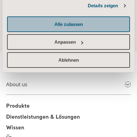
gesammelt haben.
Details zeigen
människor i fokus.
www.arjo.com
.
Informationen zu Cookies
Save the date för Arjos kapitalmarknadsdag
Alle zulassen
2020
Anpassen
Ablehnen
About us
Produkte
Dienstleistungen & Lösungen
Wissen