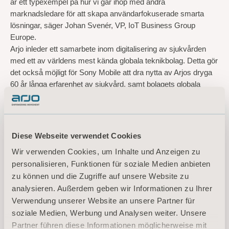
är ett typexempel på hur vi går ihop med andra
marknadsledare för att skapa användarfokuserade smarta
lösningar, säger Johan Svenér, VP, IoT Business Group
Europe.
Arjo inleder ett samarbete inom digitalisering av sjukvården
med ett av världens mest kända globala teknikbolag. Detta gör
det också möjligt för Sony Mobile att dra nytta av Arjos dryga
60 år långa erfarenhet av sjukvård, samt bolagets globala
nätverk för direktförsäljning. Arjo kommer tillsammans med
Sony Mobile att påbörja implementeringen av denna nya
spårningslösning på sjukhus i USA och Storbritannien under
första halvåret 2018.
Diese Webseite verwendet Cookies
Samarbetet omfattar inledningsvis marknadsrättigheterna och
Wir verwenden Cookies, um Inhalte und Anzeigen zu
rätten att sälja denna spårningslösning med realtidsfunktion på
personalisieren, Funktionen für soziale Medien anbieten
viktiga marknader, men båda parter ser en stor potential för
zu können und die Zugriffe auf unsere Website zu
framtida samarbeten.
analysieren. Außerdem geben wir Informationen zu Ihrer
– Vi betraktar det här som det första steget i vårt samarbete
Verwendung unserer Website an unsere Partner für
med Sony Mobile och vi ser fram emot att utöka samarbetet
soziale Medien, Werbung und Analysen weiter. Unsere
även inom andra digitaliseringsområden som är intressanta för
Partner führen diese Informationen möglicherweise mit
oss. Detta skulle bidra till förbättrade arbetsflöden, förbättrade