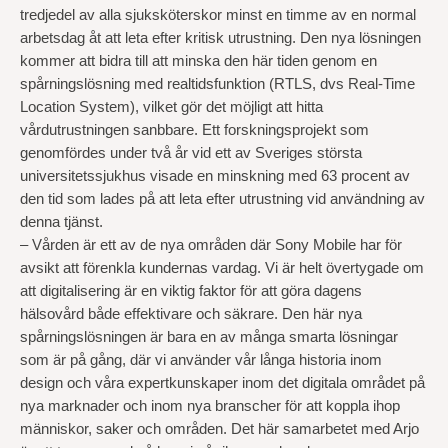
tredjedel av alla sjuksköterskor minst en timme av en normal
arbetsdag åt att leta efter kritisk utrustning. Den nya lösningen
kommer att bidra till att minska den här tiden genom en
spårningslösning med realtidsfunktion (RTLS, dvs Real-Time
Location System), vilket gör det möjligt att hitta
vårdutrustningen sanbbare. Ett forskningsprojekt som
genomfördes under två år vid ett av Sveriges största
universitetssjukhus visade en minskning med 63 procent av
den tid som lades på att leta efter utrustning vid användning av
denna tjänst.
– Vården är ett av de nya områden där Sony Mobile har för
avsikt att förenkla kundernas vardag. Vi är helt övertygade om
att digitalisering är en viktig faktor för att göra dagens
hälsovård både effektivare och säkrare. Den här nya
spårningslösningen är bara en av många smarta lösningar
som är på gång, där vi använder vår långa historia inom
design och våra expertkunskaper inom det digitala området på
nya marknader och inom nya branscher för att koppla ihop
människor, saker och områden. Det här samarbetet med Arjo