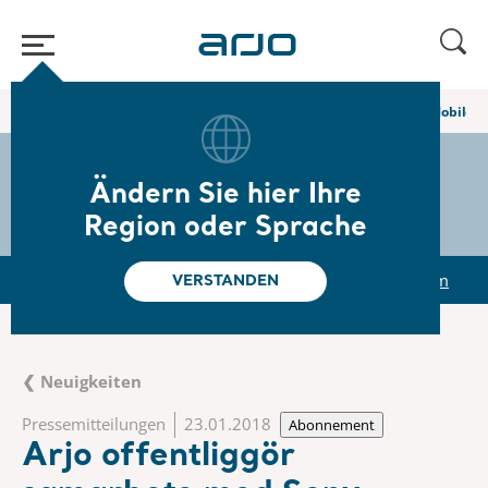
Home
/
...
/
/
Newsroom
Arjo offentliggör samarbete med Sony Mobile kri
The share
s-arjo
Ändern Sie hier Ihre
Region oder Sprache
r
Reports & Presentations
The share
Newsroom
VERSTANDEN
❮ Neuigkeiten
Pressemitteilungen
23.01.2018
Abonnement
Arjo offentliggör