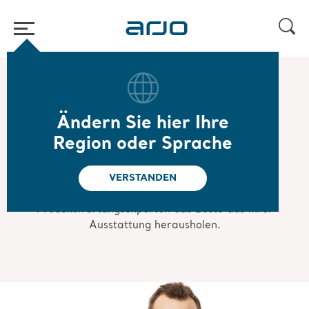
Home
/
...
/
/
Geräteservice und -support
Produktsupport
Ändern Sie hier Ihre
Region oder Sprache
Produktsupport
VERSTANDEN
Leistung optimieren: Mit unserem Team aus
Produktwartungsexperten das Beste aus Ihrer
Ausstattung herausholen.