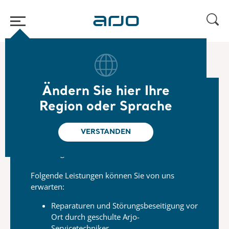
Home
/
...
/
/
Arjo Service
Reparaturanfrage​
Ändern Sie hier Ihre
Region oder Sprache
Reparaturen
​Mit nur wenigen Mausklicks können Sie jetzt
VERSTANDEN
mehr zu Reparaturen erfahren und sie auch
beauftragen.
Folgende Leistungen können Sie von uns
erwarten:
Reparaturen und Störungsbeseitigung vor
Ort durch geschulte Arjo-
Servicetechniker.