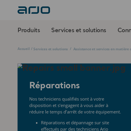
Produits
Services et solutions
Conn
Accueil
/
/
Services et solutions
Assistance et services en matièr
Réparations
Nos techniciens qualifiés sont à votre
disposition
et s’engagent à vous aider à
réduire le temps d’arrêt de votre
équipement.
Réparations et dépannage sur site
effectués
par des techniciens Arjo