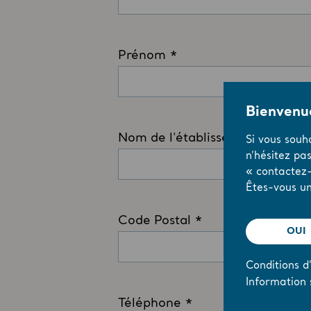
Bienvenue
Si vous souh
n’hésitez pa
« contactez-
Êtes-vous un
OUI
Conditions d’
Information 