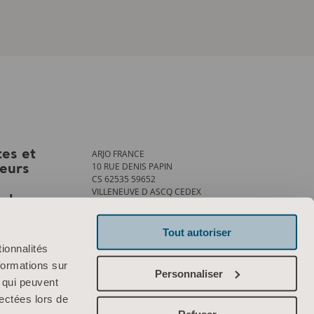
ARJO FRANCE
tes et
10 RUE DENIS PAPIN
teurs
CS 62535 59652
VILLENEUVE D ASCQ CEDEX
ank
Tél. : +33 (0)3 20 28 13 13
Fax : +33 (0)3 20 28 13 14
info.france@arjo.com
Tout autoriser
ionnalités
Contactez-nous
formations sur
Personnaliser
, qui peuvent
lectées lors de