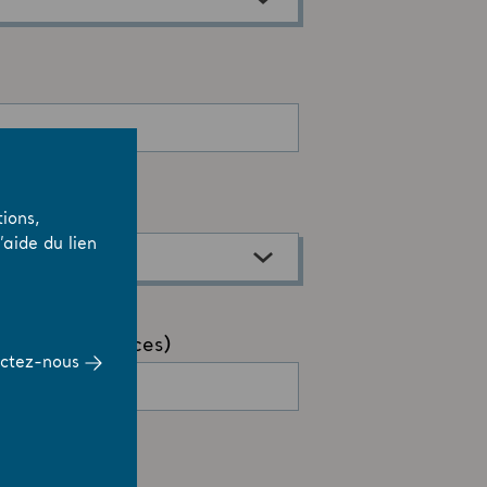
ions,
aide du lien
ctez-nous