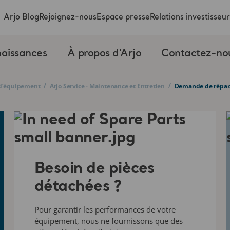
Arjo Blog
Rejoignez-nous
Espace presse
Relations investisseur
aissances
À propos d’Arjo
Contactez-no
/
/
e d’équipement
Arjo Service - Maintenance et Entretien
Demande de répara
Besoin de pièces
détachées ?
Pour garantir les performances de votre
équipement, nous
ne fournissons que des