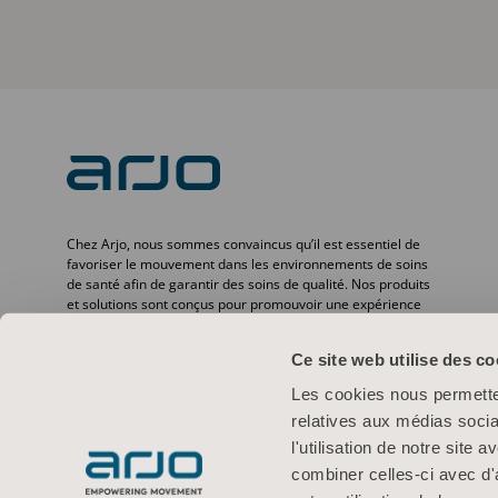
Chez Arjo, nous sommes convaincus qu’il est essentiel de
favoriser le mouvement dans les environnements de soins
de santé afin de garantir des soins de qualité. Nos produits
et solutions sont conçus pour promouvoir une expérience
sûre et offrir davantage de dignité à travers le transfert des
patients, les lits médicaux, l’hygiène personnelle, la
Ce site web utilise des co
désinfection, le diagnostic et la prévention des escarres ainsi
que la thromboembolie veineuse. Avec plus de
Les cookies nous permetten
6 500 personnes dans le monde et 65 ans d’expérience en
relatives aux médias socia
matière de besoins des patients et des professionnels de la
santé, nous nous engageons à améliorer la vie des
l'utilisation de notre site
personnes confrontées à des problèmes de mobilité.
combiner celles-ci avec d'