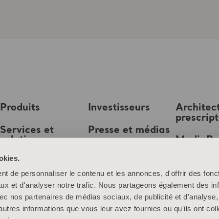
Produits
Investisseurs
Architec
prescrip
Services et
Presse et médias
solutions
MediaB
Emploi
okies.
Connaissances
t de personnaliser le contenu et les annonces, d'offrir des fonct
À propos d’Arjo
ux et d'analyser notre trafic. Nous partageons également des in
 avec nos partenaires de médias sociaux, de publicité et d'analyse
Contactez-nous
autres informations que vous leur avez fournies ou qu'ils ont col