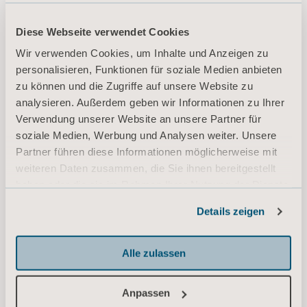
Diese Webseite verwendet Cookies
Nimbus 4 Nimbus Professional Quick
Wir verwenden Cookies, um Inhalte und Anzeigen zu
reference guide - Contols (A4,
personalisieren, Funktionen für soziale Medien anbieten
Portrait, Colour)
zu können und die Zugriffe auf unsere Website zu
Typ: Kurzanleitung (QRG)
analysieren. Außerdem geben wir Informationen zu Ihrer
Verwendung unserer Website an unsere Partner für
DE for Germany, Australia, Belgium, Switzerland
soziale Medien, Werbung und Analysen weiter. Unsere
DOWNLOAD
Partner führen diese Informationen möglicherweise mit
weiteren Daten zusammen, die Sie ihnen bereitgestellt
haben oder die sie im Rahmen Ihrer Nutzung der Dienste
Nimbus 4 Nimbus Professional Quick
gesammelt haben.
Details zeigen
reference guide - Use (A4, Portrait,
Informationen zu Cookies
Colour)
Typ: Kurzanleitung (QRG)
Alle zulassen
DE for Germany, Belgium, Switzerland, Austria
Anpassen
DOWNLOAD