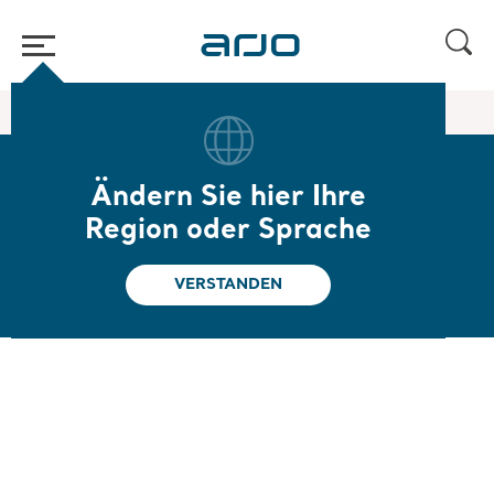
Home
/
...
/
/
Wechseldruck
Nimbus 4
Ändern Sie hier Ihre
Nimbus 4
Region oder Sprache
Druckentlastung und Komfort
VERSTANDEN