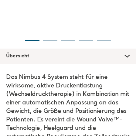
Übersicht
Das Nimbus 4 System steht für eine
wirksame, aktive Druckentlastung
(Wechseldrucktherapie) in Kombination mit
einer automatischen Anpassung an das
Gewicht, die Größe und Positionierung des
Patienten. Es vereint die Wound Valve™-
Technologie, Heelguard und die
automatische Regulierung des Zellendrucks
für eine wirksame Druckentlastung und
bietet somit Lösungen für die
unterschiedlichsten Anforderungen der
Patientenversorgung.
Die bereits seit mehr als 20 Jahren in vielfältigen