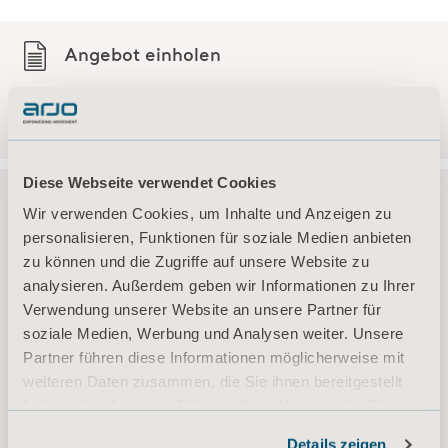
intuitive Design unterstützt optimierte Workflows und hilft
den Pflegekräften, die richtige Therapie zur richtigen Zeit
Angebot einholen
durchzuführen, ohne die Auflagefläche wechseln zu
müssen.
Kontaktieren Sie unser Vertriebs-Team
Literaturangaben: 1. Clark M (2021), Comparative Testing
of Interface Pressure Performance of Seven Hybrid Surface
Technologies Using a Weighted Mannequin. Arjo
Diese Webseite verwendet Cookies
Whitepaper.
Wir verwenden Cookies, um Inhalte und Anzeigen zu
personalisieren, Funktionen für soziale Medien anbieten
Wir sind für Sie da!
zu können und die Zugriffe auf unsere Website zu
analysieren. Außerdem geben wir Informationen zu Ihrer
Sie finden nicht, wonach Sie suchen? Wir helfen
Verwendung unserer Website an unsere Partner für
Ihnen gerne weiter.
soziale Medien, Werbung und Analysen weiter. Unsere
Partner führen diese Informationen möglicherweise mit
weiteren Daten zusammen, die Sie ihnen bereitgestellt
haben oder die sie im Rahmen Ihrer Nutzung der Dienste
gesammelt haben.
Details zeigen