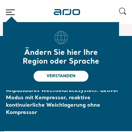
Home
/
...
/
/
Wechseldruck
AtmosAir Velaris Plus Flex
Ändern Sie hier Ihre
AtmosAir Velaris Plus
Region oder Sprache
Flex
VERSTANDEN
Für Pflegebedürftige bis 454 kg.
Anpassbares Wechseldrucksystem: aktiver
Modus mit Kompressor, reaktive
kontinuierliche Weichlagerung ohne
Kompressor