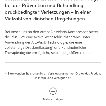
bei der Prävention und Behandlung
druckbedingter Verletzungen – in einer
Vielzahl von klinischen Umgebungen.
Bei Anschluss an den AtmosAir Velaris-Kompressor bietet
die Plus Flex eine aktive Wechseldrucktherapie unter
Anwendung der AltoVac®-Technologie, die eine
vollständige Druckentlastung¹ und kontinuierliche
Therapieabgabe ermöglicht, selbst bei größeren oder
weniger mobilen Pflegebedürftigen. Wenn der Kompressor
nicht angeschlossen ist, sorgt das ARM® (Air Redistribution
Module) für eine konsistente reaktive Druckumverteilung
in jeder Luftzelle, was den Komfort und die sichere
* Bitte wenden Sie sich an Ihren Vertriebspartner vor Ort, ob das Produkt
in Ihrem Land verfügbar ist.
Unterstützung des Pflegebedürftigen fördert. Das für den
Citadel Plus-Bettrahmen von Arjo entwickelte Plus Flex-
System verfügt über abnehmbare Seiten- und Fußpolster,
die die Pflegeflexibilität erhöhen, die Absicherung an den
Kanten aufrechterhalten und eine stabile, sichere
Mehr anzeigen
Oberfläche für adipöse Pflegebedürftige bieten. Das