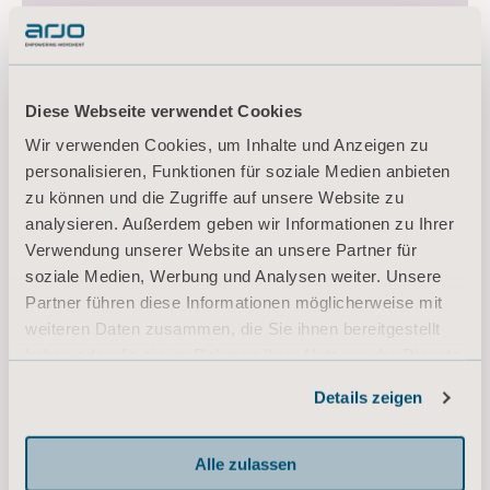
Diese Webseite verwendet Cookies
Dieses Produkt
Wir verwenden Cookies, um Inhalte und Anzeigen zu
entdecken
personalisieren, Funktionen für soziale Medien anbieten
zu können und die Zugriffe auf unsere Website zu
analysieren. Außerdem geben wir Informationen zu Ihrer
Verwendung unserer Website an unsere Partner für
Downloads (2)
soziale Medien, Werbung und Analysen weiter. Unsere
Partner führen diese Informationen möglicherweise mit
weiteren Daten zusammen, die Sie ihnen bereitgestellt
Filter
haben oder die sie im Rahmen Ihrer Nutzung der Dienste
gesammelt haben.
Alle
Produktinformationen
Details zeigen
Informationen zu Cookies
Alle zulassen
Sentego 600 Specification Sheet