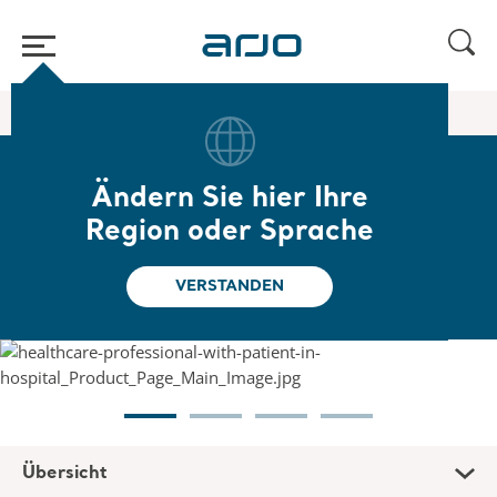
Home
/
...
/
/
Patientenliegen
Sentego 600
Ändern Sie hier Ihre
Sentego 600
Region oder Sprache
Elektrischer Stretcher für die Akutpflege
VERSTANDEN
Übersicht