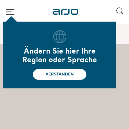
Home
/
...
/
/
Board of Directors
Ulrika Dellby
Ändern Sie hier Ihre
Region oder Sprache
VERSTANDEN