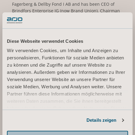
Fagerberg & Dellby Fond I AB and has been CEO of
Brindfors Enterprise IG (now Brand Union), Chairman
of Fasadgruppen Group AB (publ), Vice Chairman of
Norrporten and BICO AB (publ), and Board member of
Cybercom Group AB, Kavli Holding AS, SJ AB and the
Business Executives Council of the Royal Swedish
Diese Webseite verwendet Cookies
Academy of Engineering.
Wir verwenden Cookies, um Inhalte und Anzeigen zu
Other current assignments/positions: Board member
personalisieren, Funktionen für soziale Medien anbieten
of Getinge AB (publ), Elanders AB (publ), Lifco AB
zu können und die Zugriffe auf unsere Website zu
(publ), Linc AB (publ), Royal Dramatic Theatre and
analysieren. Außerdem geben wir Informationen zu Ihrer
Werksta Holdco AB.
Verwendung unserer Website an unsere Partner für
soziale Medien, Werbung und Analysen weiter. Unsere
Holding (own and related parties): 25 000 series B-
Partner führen diese Informationen möglicherweise mit
shares
weiteren Daten zusammen, die Sie ihnen bereitgestellt
haben oder die sie im Rahmen Ihrer Nutzung der Dienste
Independent in relation to the company and
gesammelt haben.
company management and in relation to the
Details zeigen
Informationen zu Cookies
company’s major shareholders.