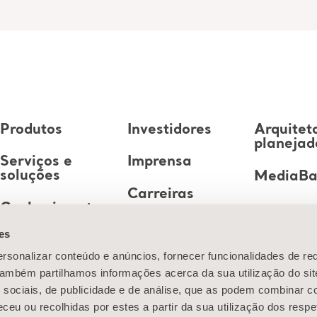
Produtos
Investidores
Arquitet
planejad
Serviços e
Imprensa
soluções
MediaB
Carreiras
Conhecimento
es
Sobre nós
rsonalizar conteúdo e anúncios, fornecer funcionalidades de re
Entre em
 Também partilhamos informações acerca da sua utilização do si
contato conosco
 sociais, de publicidade e de análise, que as podem combinar c
ceu ou recolhidas por estes a partir da sua utilização dos respe