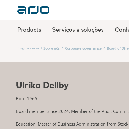
Products
Serviços e soluções
Conh
Página inicial
/
/
/
Sobre nós
Corporate governance
Board of Dire
Ulrika Dellby
Born 1966.
Board member since 2024. Member of the Audit Commit
Education: Master of Business Administration from Stoc