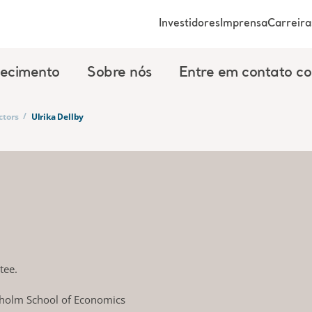
Investidores
Imprensa
Carreira
ecimento
Sobre nós
Entre em contato c
/
ctors
Ulrika Dellby
tee.
kholm School of Economics