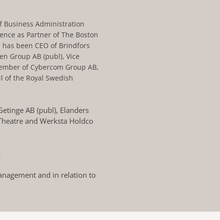
f Business Administration
ience as Partner of The Boston
d has been CEO of Brindfors
en Group AB (publ), Vice
member of Cybercom Group AB,
l of the Royal Swedish
etinge AB (publ), Elanders
c Theatre and Werksta Holdco
s
nagement and in relation to