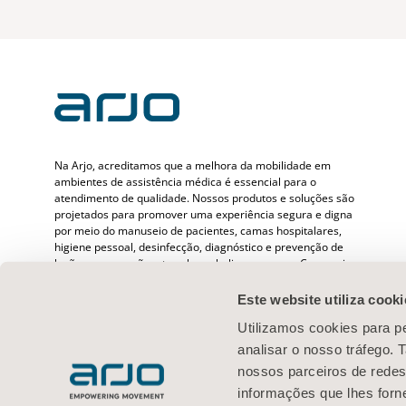
Na Arjo, acreditamos que a melhora da mobilidade em
ambientes de assistência médica é essencial para o
atendimento de qualidade. Nossos produtos e soluções são
projetados para promover uma experiência segura e digna
por meio do manuseio de pacientes, camas hospitalares,
higiene pessoal, desinfecção, diagnóstico e prevenção de
lesões por pressão e tromboembolismo venoso. Com mais
de 6500 pessoas em todo o mundo e 65 anos cuidando de
pacientes e profissionais de saúde, estamos comprometidos
Este website utiliza cooki
em gerar resultados mais saudáveis para as pessoas que
Utilizamos cookies para pe
enfrentam desafios de mobilidade.
analisar o nosso tráfego.
nossos parceiros de redes
informações que lhes forne