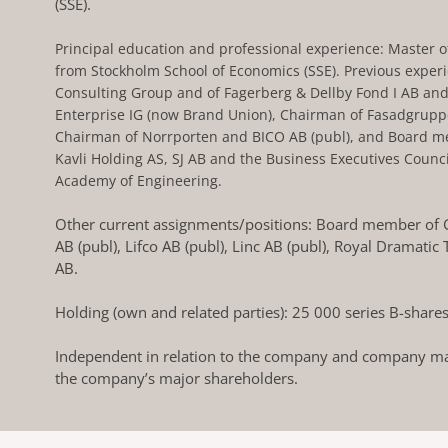
(SSE).
Principal education and professional experience: Master o
from Stockholm School of Economics (SSE). Previous exper
Consulting Group and of Fagerberg & Dellby Fond I AB an
Enterprise IG (now Brand Union), Chairman of Fasadgrupp
Chairman of Norrporten and BICO AB (publ), and Board 
Kavli Holding AS, SJ AB and the Business Executives Counci
Academy of Engineering.
Other current assignments/positions: Board member of G
AB (publ), Lifco AB (publ), Linc AB (publ), Royal Dramati
AB.
Holding (own and related parties): 25 000 series B-share
Independent in relation to the company and company ma
the company’s major shareholders.