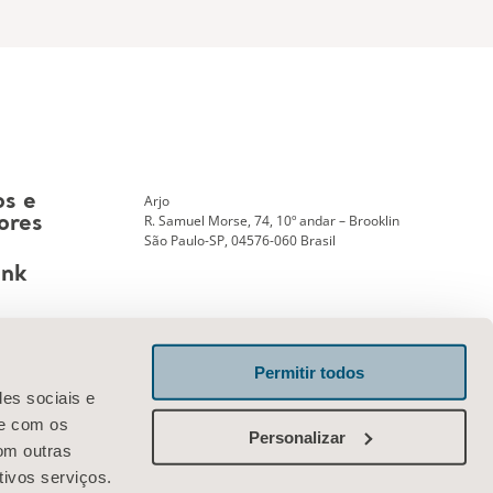
Arjo
os e
R. Samuel Morse, 74, 10º andar – Brooklin
ores
São Paulo-SP, 04576-060 Brasil
ank
Permitir todos
Entre em contato conosco
des sociais e
te com os
Personalizar
om outras
tivos serviços.