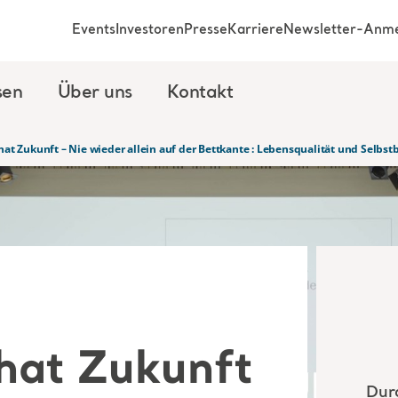
Events
Investoren
Presse
Karriere
Newsletter-Anm
sen
Über uns
Kontakt
 hat Zukunft – Nie wieder allein auf der Bettkante : Lebensqualität und Se
 hat Zukunft