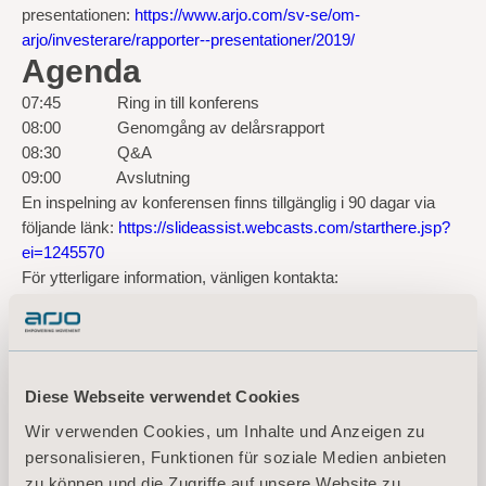
presentationen:
https://www.arjo.com/sv-se/om-
arjo/investerare/rapporter--presentationer/2019/
Agenda
07:45 Ring in till konferens
08:00 Genomgång av delårsrapport
08:30 Q&A
09:00 Avslutning
En inspelning av konferensen finns tillgänglig i 90 dagar via
följande länk:
https://slideassist.webcasts.com/starthere.jsp?
ei=1245570
För ytterligare information, vänligen kontakta:
Kornelia Rasmussen, EVP Marketing Communications &
Public Relations
Tel: +46(0)10 335 4810
Email:
kornelia.rasmussen@arjo.com
Diese Webseite verwendet Cookies
Saloni Deva, Investor Relations & Corporate Communications
Tel: +46 (0)10 335 4867
Wir verwenden Cookies, um Inhalte und Anzeigen zu
Email:
saloni.deva@arjo.com
personalisieren, Funktionen für soziale Medien anbieten
Om Arjo
zu können und die Zugriffe auf unsere Website zu