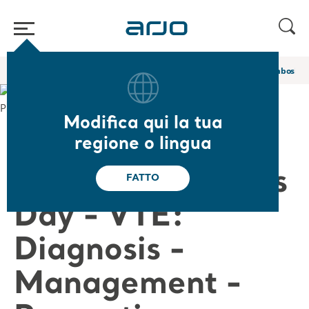
Home
/
...
/
/
Webinar e corsi di e-learning Academy
World Thrombosis Da
Modifica qui la tua
❮ Torna ai webinar
regione o lingua
World Thrombosis
FATTO
Day - VTE:
Diagnosis -
Management -