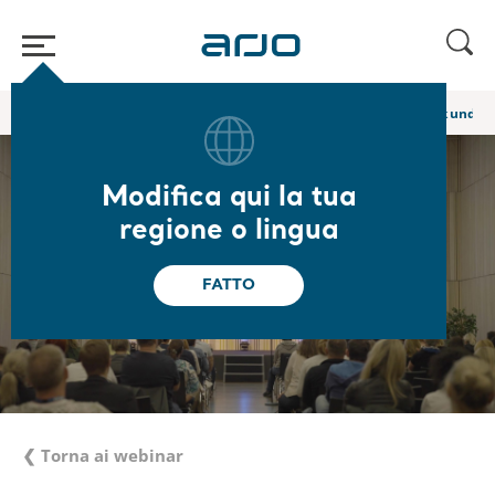
Home
/
...
/
/
Webinar e corsi di e-learning Academy
CH | Robotik und KI 
Modifica qui la tua
regione o lingua
FATTO
❮ Torna ai webinar