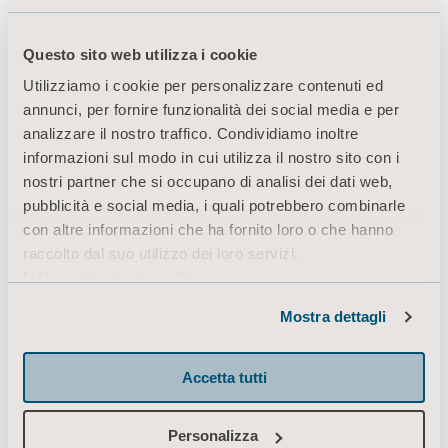
About us
Questo sito web utilizza i cookie
Utilizziamo i cookie per personalizzare contenuti ed
Prodotti
annunci, per fornire funzionalità dei social media e per
Servizi e soluzioni
analizzare il nostro traffico. Condividiamo inoltre
informazioni sul modo in cui utilizza il nostro sito con i
Conoscenze
nostri partner che si occupano di analisi dei dati web,
Chi siamo
pubblicità e social media, i quali potrebbero combinarle
con altre informazioni che ha fornito loro o che hanno
Contatti
raccolto dal suo utilizzo dei loro servizi.
Investitori
Informazioni sui cookie
Stampa
Mostra dettagli
Opportunità di lavoro
Architetti e progettisti
Accetta tutti
Mediabank
Personalizza