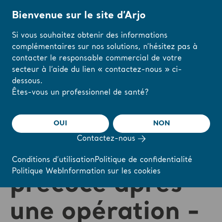
Bienvenue sur le site d’Arjo
Si vous souhaitez obtenir des informations
complémentaires sur nos solutions, n’hésitez pas à
Accueil
/
...
/
/
Arjo Blog
La rééducation par la mobilisation précoce après
contacter le responsable commercial de votre
secteur à l’aide du lien « contactez-nous » ci-
dessous.
Modifiez votre
Êtes-vous un professionnel de santé?
La rééducation
région ou votre
langue ici
par la
OUI
NON
Contactez-nous
J'AI COMPRIS
mobilisation
Conditions d’utilisation
Politique de confidentialité
Politique Web
Information sur les cookies
précoce après
une opération -