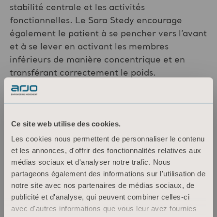
stabilité centrale et les activités
fonctionnelles. Le Sara Stedy encourage
également le patient à se pencher vers l’avant
et à se lever en activant les membres
inférieurs de manière concentrique et en
transférant correctement le poids.
Lors de la mise en position debout, le Sara
Stedy soutient l’activation des muscles
abdominaux, des cuisses et des membres
Ce site web utilise des cookies.
inférieurs qui permettent de ramener les
Les cookies nous permettent de personnaliser le contenu
hanches en position verticale.
et les annonces, d'offrir des fonctionnalités relatives aux
médias sociaux et d'analyser notre trafic. Nous
partageons également des informations sur l'utilisation de
notre site avec nos partenaires de médias sociaux, de
publicité et d'analyse, qui peuvent combiner celles-ci
avec d'autres informations que vous leur avez fournies