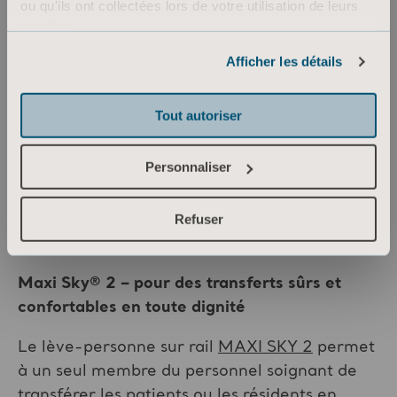
ou qu'ils ont collectées lors de votre utilisation de leurs
services.
Informations sur les cookies
Afficher les détails
Tout autoriser
Personnaliser
Refuser
LÈVE-PERSONNE SUR RAIL
Maxi Sky® 2
– pour des transferts sûrs et
confortables en toute dignité
Le lève-personne sur rail
MAXI SKY 2
permet
à un seul membre du personnel soignant de
transférer les patients ou les résidents en