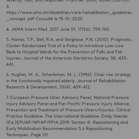
severity, risks, and responses. PhysTher 2000, 80(4):336-351.
3.
https://www.who.int/disabilities/care/rehabilitation_guidelines
_concept. pdf Consulté le 15-10-2020
4. JAMA Intern Med. 2017 June 01; 177(6): 759–760
5. Haines, T.P., Bell, R.A. and Varghese, P.N. (2010), Pragmatic,
Cluster Randomized Trial of a Policy to Introduce Low-Low
Beds to Hospital Wards for the Prevention of Falls and Fall
Injuries. Journal of the American Geriatrics Society, 58: 435-
441.
6. Hughes, M. A., Schenkman, M. L. (1996). Chair rise strategy
in the functionally impaired elderly. Journal of Rehabilitation
Research & Development, 33(4), 409-412.
7. European Pressure Ulcer Advisory Panel, National Pressure
Injury Advisory Panel and Pan Pacific Pressure Injury Alliance.
Prevention and Treatment of Pressure Ulcers/Injuries: Clinical
Practice Guideline. The International Guideline, Emily Haesler
(Ed.)EPUAP/NPIAP/PPIA:2019. Section 8: Repositioning and
Early Mobilisation Recommendation 5.6 Repositioning
Techniques. Page 121