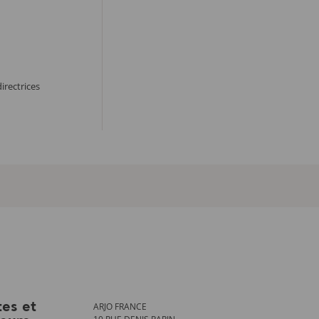
directrices
ARJO FRANCE
tes et