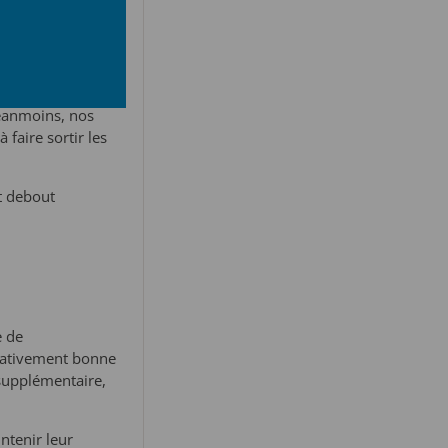
Néanmoins, nos
faire sortir les
t debout
e de
elativement bonne
supplémentaire,
.
ntenir leur