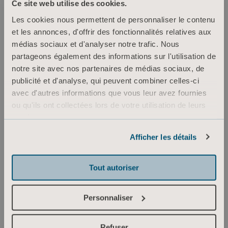
Ce site web utilise des cookies.
Ce webinaire a pour objectif de montrer
leur
utilisation grâce à une mise en situation.
Les cookies nous permettent de personnaliser le contenu
et les annonces, d'offrir des fonctionnalités relatives aux
médias sociaux et d'analyser notre trafic. Nous
partageons également des informations sur l'utilisation de
notre site avec nos partenaires de médias sociaux, de
publicité et d'analyse, qui peuvent combiner celles-ci
avec d'autres informations que vous leur avez fournies
ou qu'ils ont collectées lors de votre utilisation de leurs
services.
Informations sur les cookies
Afficher les détails
Tout autoriser
Personnaliser
Refuser