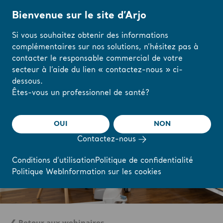
Bienvenue sur le site d’Arjo
Si vous souhaitez obtenir des informations
complémentaires sur nos solutions, n’hésitez pas à
Accueil
/
...
/
/
Webinaires et formations en ligne de l’Académie Arjo
[4/4
contacter le responsable commercial de votre
secteur à l’aide du lien « contactez-nous » ci-
dessous.
Modifiez votre
Êtes-vous un professionnel de santé?
région ou votre
langue ici
OUI
NON
Contactez-nous
J'AI COMPRIS
Conditions d’utilisation
Politique de confidentialité
Politique Web
Information sur les cookies
❮ Retour aux webinaires