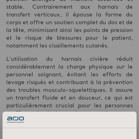
stable. Contrairement aux harnais de
transfert verticaux, il épouse la forme du
corps et offre un soutien complet du dos et de
la tête, minimisant ainsi les points de pression
et le risque de blessures pour le patient,
notamment les cisaillements cutanés.
L'utilisation du harnais civière réduit
considérablement la charge physique sur le
personnel soignant, évitant les efforts de
levage risqués et contribuant à la prévention
des troubles musculo-squelettiques. Il assure
un transfert fluide et en douceur, ce qui est
particulièrement crucial pour les personnes
souffrant de douleurs, de traumatismes, ou
celles nécessitant une immobilisation
rigoureuse.