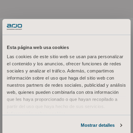
Esta página web usa cookies
About us
Las cookies de este sitio web se usan para personalizar
el contenido y los anuncios, ofrecer funciones de redes
sociales y analizar el tráfico. Además, compartimos
Productos
información sobre el uso que haga del sitio web con
Servicios y soluciones
nuestros partners de redes sociales, publicidad y análisis
web, quienes pueden combinarla con otra información
Conocimientos
que les haya proporcionado o que hayan recopilado a
Quiénes somos
partir del uso que haya hecho de sus servicios.
Contacto
Información sobre cookies
Inversores
Mostrar detalles