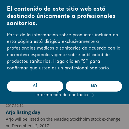
El contenido de este sitio web está
destinado únicamente a profesionales
sanitarios.
Inicio
/
...
/
/
Calendar
2017
Parte de la información sobre productos incluida en
Comenzar
Calendar
Reports & Presentations
Th
esta página está dirigida exclusivamente a
profesionales médicos o sanitarios de acuerdo con la
Cambie su región o
normativa española vigente sobre publicidad de
idioma aquí
productos sanitarios. Haga clic en "Sí" para
confirmar que usted es un profesional sanitario.
2017
ENTENDIDO
SÍ
NO
diciembre
Información de contacto
2017.12.12
Arjo listing day
Arjo will be listed on the Nasdaq Stockholm stock exchange
on December 12, 2017.