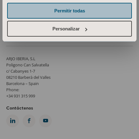
Prensa
Permitir todas
Empleo
Arquitectos y proyectistas
Personalizar
MediaBank
ARJO IBERIA, S.L
Poligono Can Salvatella
c/ Cabanyes 1-7
08210 Barberà del Valles
Barcelona – Spain
Phone:
+34 931 315 999
Contáctenos