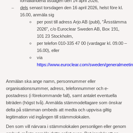
förhållandena tisdagen den 14 april 2026,
–
dels
senast torsdagen den 16 april 2026, helst före kl.
16.00, anmäla sig
per post till adress Arjo AB (publ), ”Årsstämma
2026”, c/o Euroclear Sweden AB, Box 191,
101 23 Stockholm,
per telefon 010-335 47 00 (vardagar kl. 09.00 –
16.00), eller
via
https://www.euroclear.com/sweden/generalmeetin
Anmälan ska ange namn, personnummer eller
organisationsnummer, adress, telefonnummer och e-
postadress (i förekommande fall), samt antalet eventuella
biträden (högst två). Anmälda stämmodeltagare som önskar
delta på stämman ombeds att medta och uppvisa giltig
legitimation vid ingången till stämmolokalen.
Den som vill närvara i stämmolokalen personligen eller genom