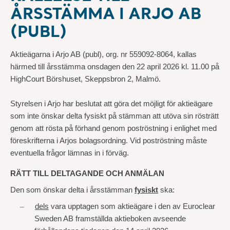
ÅRSSTÄMMA I ARJO AB
(PUBL)
Aktieägarna i Arjo AB (publ), org. nr 559092-8064, kallas
härmed till årsstämma onsdagen den 22 april 2026 kl. 11.00 på
HighCourt Börshuset, Skeppsbron 2, Malmö.
Styrelsen i Arjo har beslutat att göra det möjligt för aktieägare
som inte önskar delta fysiskt på stämman att utöva sin rösträtt
genom att rösta på förhand genom poströstning i enlighet med
föreskrifterna i Arjos bolagsordning. Vid poströstning måste
eventuella frågor lämnas in i förväg.
RÄTT TILL DELTAGANDE OCH ANMÄLAN
Den som önskar delta i årsstämman
fysiskt
ska:
–
dels
vara upptagen som aktieägare i den av Euroclear
Sweden AB framställda aktieboken avseende