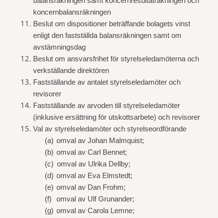
balansräkningen samt koncernresultaträkningen och
koncernbalansräkningen
Beslut om dispositioner beträffande bolagets vinst
enligt den fastställda balansräkningen samt om
avstämningsdag
Beslut om ansvarsfrihet för styrelseledamöterna och
verkställande direktören
Fastställande av antalet styrelseledamöter och
revisorer
Fastställande av arvoden till styrelseledamöter
(inklusive ersättning för utskottsarbete) och revisorer
Val av styrelseledamöter och styrelseordförande
(a)
omval av Johan Malmquist;
(b)
omval av Carl Bennet;
(c)
omval av Ulrika Dellby;
(d)
omval av Eva Elmstedt;
(e)
omval av Dan Frohm;
(f)
omval av Ulf Grunander;
(g)
omval av Carola Lemne;