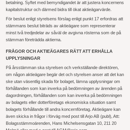
betalning. Syftet med bemyndigandet är att justera koncernens
kapitalstruktur och därmed bidra till ökat aktieägarvärde.
För beslut enligt styrelsens förslag enligt punkt 17 erfordras att
stämmans beslut biträds av aktieägare som representerar
minst två tredjedelar av såväl de avgivna rösterna som de på
stämman företrädda aktierna.
FRÅGOR OCH AKTIEÄGARES RÄTT ATT ERHÅLLA
UPPLYSNINGAR
På årsstämman ska styrelsen och verkställande direktören,
om någon aktieägare begär det och styrelsen anser att det kan
ske utan väsentlig skada för bolaget, lämna upplysningar om
förhållanden som kan inverka på bedömningen av ärenden på
dagordningen, förhållanden som kan inverka på bedömningen
av bolagets eller dotterföretags ekonomiska situation samt
bolagets förhållande till andra koncernföretag. Aktieägare kan
även skicka in frågor i förväg med post till Arjo AB (publ), Att:
Bolagsstämmoärenden, Hans Michelsensgatan 10, 211 20