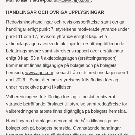
Malmö eller med e-post till
AGM@arjo.com
.
HANDLINGAR OCH ÖVRIGA UPPLYSNINGAR
Redovisningshandlingar och revisionsberättelse samt övriga
handlingar enligt punkt 7, styrelsens motiverade yttrande under
punkt 11 och 17, revisors yttrande enligt 8 kap. 54 §
aktiebolagslagen avseende riktlinjer för ersättning till ledande
befattningshavare samt styrelsens rapport över ersättningar
enligt 8 kap. 53 a § aktiebolagslagen (ersättningsrapport)
kommer att finnas tillgängliga på bolaget och på bolagets
hemsida,
www.arjo.com
, senast från och med onsdagen den 1
april 2026. I övrigt återfinns styrelsens fullständiga förslag
under respektive punkt i kallelsen.
Valberedningens fullständiga förslag till beslut, motiverat
yttrande beträffande förslaget till styrelse samt redogörelse för
valberedningens arbete finns tillgängliga på bolagets hemsida.
Handlingarna framläggs genom att de hålls tillgängliga hos
bolaget och på bolagets hemsida. Ovanstående handlingar