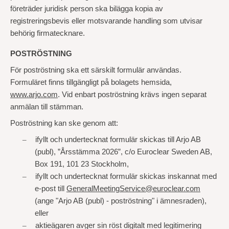
företräder juridisk person ska bilägga kopia av
registreringsbevis eller motsvarande handling som utvisar
behörig firmatecknare.
POSTRÖSTNING
För poströstning ska ett särskilt formulär användas.
Formuläret finns tillgängligt på bolagets hemsida,
www.arjo.com
. Vid enbart poströstning krävs ingen separat
anmälan till stämman.
Poströstning kan ske genom att:
–
ifyllt och undertecknat formulär skickas till Arjo AB
(publ), ”Årsstämma 2026”, c/o Euroclear Sweden AB,
Box 191, 101 23 Stockholm,
–
ifyllt och undertecknat formulär skickas inskannat med
e-post till
GeneralMeetingService@euroclear.com
(ange "Arjo AB (publ) - poströstning" i ämnesraden),
eller
–
aktieägaren avger sin röst digitalt med legitimering