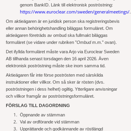
genom BankID. Länk till elektronisk poströstning:
https://www.euroclear.com/sweden/generalmeetings/
.
Om aktieägaren är en juridisk person ska registreringsbevis
eller annan behörighetshandling biläggas formuläret. Om
aktieägaren företräds av ombud ska fullmakt biläggas
formuläret (se vidare under rubriken ”
Ombud m.m.
” ovan).
Det ifyllda formuläret måste vara Arjo via Euroclear Sweden
AB tillhanda senast torsdagen den 16 april 2026. Även
elektronisk poströstning måste ske inom samma tid.
Aktieägaren får inte förse poströsten med särskilda
instruktioner eller villkor. Om så sker är rösten (dvs.
poströstningen i dess helhet) ogiltig. Ytterligare anvisningar
och villkor framgår av poströstningsformuläret.
FÖRSLAG TILL DAGORDNING
Öppnande av stämman
Val av ordförande vid stämman
Upprättande och godkännande av röstlängd