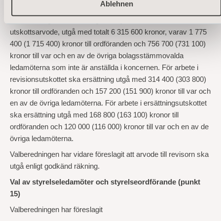
Ablehnen
Arvode till styrelseledamöter och revisorer (punkt 14)
Valberedningen har föreslagit att styrelsearvode ska, exklusive
utskottsarvode, utgå med totalt 6
315 600 kronor, varav 1 775
400 (1 715 400) kronor till ordföranden och 756
700 (731
100)
kronor till var och en av de övriga bolagsstämmovalda
ledamöterna som inte är anställda i koncernen. För arbete i
revisionsutskottet ska ersättning utgå med 314
400 (303
800)
kronor till ordföranden och 157
200 (151
900) kronor till var och
en av de övriga ledamöterna. För arbete i ersättningsutskottet
ska ersättning utgå med 168 800 (163 100) kronor till
ordföranden och 120
000 (116
000) kronor till var och en av de
övriga ledamöterna.
Valberedningen har vidare föreslagit att arvode till revisorn ska
utgå enligt godkänd räkning.
Val av styrelseledamöter och styrelseordförande (punkt
15)
Valberedningen har föreslagit