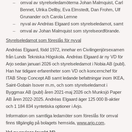
–
omval av styrelseledamöterna Johan Malmquist, Carl
Bennet, Ulrika Dellby, Eva Elmstedt, Dan Frohm, Ulf
Grunander och Carola Lemne
–
nyval av Andréas Elgaard som styrelseledamot, samt
–
omval av Johan Malmquist som styrelseordförande.
Styrelseledamot som föreslås för nyval
Andréas Elgaard, född 1972, innehar en Civilingenjörsexamen
från Lunds Tekniska Högskola.
Andréas Elgaard är ny VD för
Arjo sedan januari 2026 och styrelseledamot i Nobia AB (publ).
Han har tidigare erfarenheter som VD och koncernchef för
ITAB Shop Concept AB samt ledande befattningar inom IKEA,
Saint-Gobain Isover m.m, och som styrelseledamot i
Byggmax AB (publ) åren 2021-maj 2026 och Munksjö Paper
AB åren 2022-2025. Andréas Elgaard äger 125
000 B-aktier
och 1
184
834 syntetiska optioner i Arjo.
Information om samtliga ledamöter som föreslås för omval
finns tillgänglig på bolagets hemsida,
www.arjo.com
.