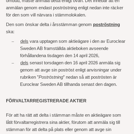
ombud, måste anmäla detta enligt ovan. Det innebär att en
anmälan genom endast poströstning enligt nedan inte räcker
för den som vill närvara i stämmolokalen.
Den som önskar delta i årsstämman genom
poströstning
ska:
–
dels
vara upptagen som aktieägare i den av Euroclear
Sweden AB framställda aktieboken avseende
förhållandena tisdagen den 14 april 2026,
–
dels
senast torsdagen den 16 april 2026 anmäla sig
genom att avge sin poströst enligt anvisningar under
rubriken ”
Poströstning
” nedan så att poströsten är
Euroclear Sweden AB tillhanda senast den dagen.
FÖRVALTARREGISTRERADE AKTIER
För att ha rätt att delta i stämman måste en aktieägare som
låtit förvaltarregistrera sina aktier, förutom att anmäla sig till
stämman för att delta på plats eller genom att avge sin