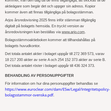
kommer, från den dag då de finns tillgängliga, att skickas till de
aktieägare som begär det och uppger sin adress. Kopior
kommer även att finnas tillgängliga på bolagsstämman.
Arjos årsredovisning 2025 finns inför stämman tillgänglig
digitalt på bolagets hemsida. En tryckt version av
årsredovisningen kan beställas via
www.arjo.com
.
Bolagsstämmoaktieboken kommer att tillhandahållas på
bolagets huvudkontor.
Det totala antalet aktier i bolaget uppgår till 272
369
573, varav
18
217
200 aktier av serie
A och
254
152
373 aktier av serie B.
Det totala antalet röster i bolaget uppgår till 436
324
373.
BEHANDLING AV PERSONUPPGIFTER
För information om hur dina personuppgifter behandlas se
https://www.euroclear.com/dam/ESw/Legal/Integritetspolicy-
bolagsstammor-svenska.pdf
.