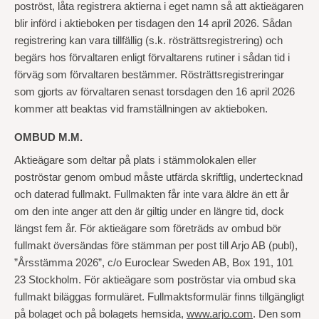
poströst, låta registrera aktierna i eget namn så att aktieägaren
blir införd i aktieboken per tisdagen den 14 april 2026. Sådan
registrering kan vara tillfällig (s.k. rösträttsregistrering) och
begärs hos förvaltaren enligt förvaltarens rutiner i sådan tid i
förväg som förvaltaren bestämmer. Rösträttsregistreringar
som gjorts av förvaltaren senast torsdagen den 16 april 2026
kommer att beaktas vid framställningen av aktieboken.
OMBUD M.M.
Aktieägare som deltar på plats i stämmolokalen eller
poströstar genom ombud måste utfärda skriftlig, undertecknad
och daterad fullmakt. Fullmakten får inte vara äldre än ett år
om den inte anger att den är giltig under en längre tid, dock
längst fem år. För aktieägare som företräds av ombud bör
fullmakt översändas före stämman per post till Arjo AB (publ),
”Årsstämma 2026”, c/o Euroclear Sweden AB, Box 191, 101
23 Stockholm. För aktieägare som poströstar via ombud ska
fullmakt biläggas formuläret. Fullmaktsformulär finns tillgängligt
på bolaget och på bolagets hemsida,
www.arjo.com
. Den som