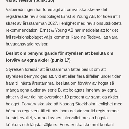
Val av revisor (punkt 16)
Valberedningen har föreslagit att omval ska ske av det
registrerade revisionsbolaget Ernst & Young AB, för tiden intill
slutet av årsstämman 2027, i enlighet med revisionsutskottets
rekommendation. Ernst & Young AB har meddelat att för det
fall revisionsbolaget väljs kommer Karoline Tedevall att vara
huvudansvarig revisor.
Beslut om bemyndigande för styrelsen att besluta om
förvärv av egna aktier (punkt 17)
Styrelsen föreslår att årsstämman fattar beslut om att
styrelsen bemyndigas att, vid ett eller flera tillfällen under tiden
fram till nästa årsstämma, besluta om förvärv av högst så
många egna aktier av serie B, att bolagets innehav av egna
aktier vid var tid inte överstiger 10 procent av samtliga aktier i
bolaget. Förvärv ska ske på Nasdaq Stockholm i enlighet med
börsens regelverk till ett pris inom det vid var tid registrerade
kursintervallet, varmed avses intervallet mellan högsta
köpkurs och lägsta säljkurs. Förvärv ska ske mot kontant