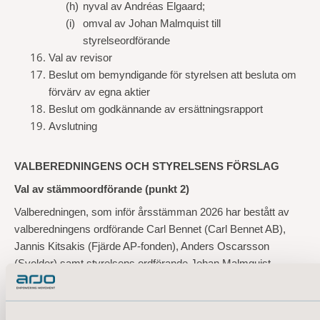
(h)
nyval av Andréas Elgaard;
(i)
omval av Johan Malmquist till
styrelseordförande
Val av revisor
Beslut om bemyndigande för styrelsen att besluta om
förvärv av egna aktier
Beslut om godkännande av ersättningsrapport
Avslutning
VALBEREDNINGENS OCH STYRELSENS FÖRSLAG
Val av stämmoordförande (punkt 2)
Valberedningen, som inför årsstämman 2026 har bestått av
valberedningens ordförande Carl Bennet (Carl Bennet AB),
Jannis Kitsakis (Fjärde AP-fonden), Anders Oscarsson
(Svolder) samt styrelsens ordförande Johan Malmquist,
föreslår att styrelsens ordförande, Johan Malmquist, ska
väljas till ordförande vid stämman.