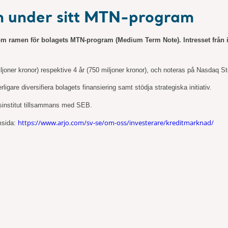
on under sitt MTN-program
 ramen för bolagets MTN-program (Medium Term Note). Intresset från inv
iljoner kronor) respektive 4 år (750 miljoner kronor), och noteras på Nasdaq 
are diversifiera bolagets finansiering samt stödja strategiska initiativ.
institut tillsammans med SEB.
https://www.arjo.com/sv-se/om-oss/investerare/kreditmarknad/
msida: