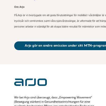
Om Arjo
På Arjo är vi övertygade om att goda förutsättningar för mobilitet i vårdmiljöer är
trycksår och ventrombos samt våra sjukvårdssängar, är utformade för att främja mo
personer arbetar vi ständigt för att skapa bättre resultat för människor som möt
Arjo gör en andra emission under sitt MTN-progra
Wir bei Arjo sind überzeugt, dass „Empowering Movement“
(Bewegung stärken) in Gesundheitseinrichtungen für eine
qualitativ hochwertige Pflege von entscheidender Bedeutung