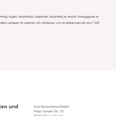
flyttning, hygien, desinfektion, diagnostik, behandling av bensår, förebyggande av
bättra vardagen för patienter och vårdgivare, och ett globalt team på cirka 7 000
Arjo Deutschland GmbH
ten und
Peter-Sander-Str. 10
55252 Mainz-Kastel