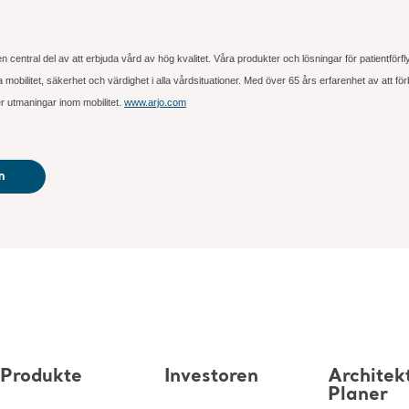
 en central del av att erbjuda vård av hög kvalitet. Våra produkter och lösningar för patientför
bilitet, säkerhet och värdighet i alla vårdsituationer. Med över 65 års erfarenhet av att för
er utmaningar inom mobilitet.
www.arjo.com
m
Produkte
Investoren
Architek
Planer