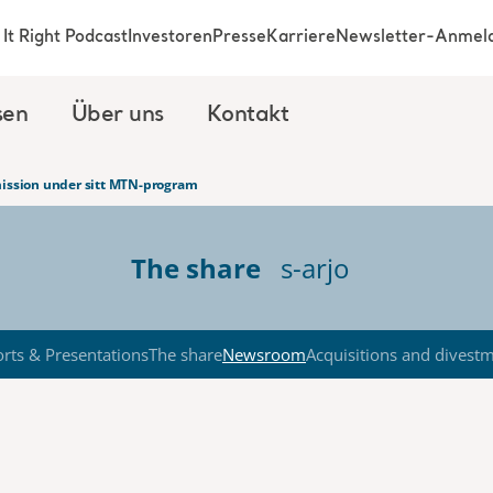
It Right Podcast
Investoren
Presse
Karriere
Newsletter-Anmel
sen
Über uns
Kontakt
mission under sitt MTN-program
The share
s-arjo
rts & Presentations
The share
Newsroom
Acquisitions and divest