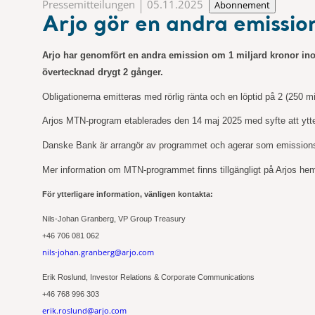
Pressemitteilungen
05.11.2025
Abonnement
Arjo gör en andra emissi
Arjo har genomfört en andra emission om 1 miljard kronor inom
övertecknad drygt 2 gånger.
Obligationerna emitteras med rörlig ränta och en löptid på 2 (250 m
Arjos MTN-program etablerades den 14 maj 2025 med syfte att ytterlig
Danske Bank är arrangör av programmet och agerar som emissions
Mer information om MTN-programmet finns tillgängligt på Arjos he
För ytterligare information, vänligen kontakta:
Nils-Johan Granberg, VP Group Treasury
+46 706 081 062
nils-johan.granberg@arjo.com
Erik Roslund, Investor Relations & Corporate Communications
+46 768 996
303
erik.roslund@arjo.com