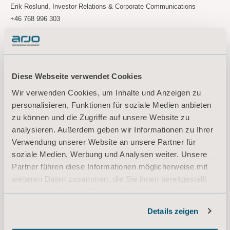
Erik Roslund, Investor Relations & Corporate Communications
+46 768 996
303
erik.roslund@arjo.com
Om Arjo
Diese Webseite verwendet Cookies
På Arjo är vi övertygade om att goda förutsättningar för mobilitet i
Wir verwenden Cookies, um Inhalte und Anzeigen zu
vårdmiljöer är en central del av att erbjuda vård av hög kvalitet. Våra
personalisieren, Funktionen für soziale Medien anbieten
produkter och lösningar för patientförflyttning, hygien, desinfektion,
zu können und die Zugriffe auf unsere Website zu
diagnostik, behandling av bensår, förebyggande av trycksår och
analysieren. Außerdem geben wir Informationen zu Ihrer
ventrombos samt våra sjukvårdssängar, är utformade för att främja
Verwendung unserer Website an unsere Partner für
mobilitet, säkerhet och värdighet i alla vårdsituationer. Med över 65
soziale Medien, Werbung und Analysen weiter. Unsere
års erfarenhet av att förbättra vardagen för patienter och vårdgivare,
Partner führen diese Informationen möglicherweise mit
och ett globalt team på cirka 7 000 personer arbetar vi ständigt för att
weiteren Daten zusammen, die Sie ihnen bereitgestellt
skapa bättre resultat för människor som möter utmaningar inom
haben oder die sie im Rahmen Ihrer Nutzung der Dienste
mobilitet.
gesammelt haben.
Details zeigen
Informationen zu Cookies
Arjo etablerar MTN-program