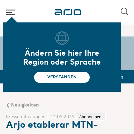
Home
/
...
/
/
Newsroom
Arjo etablerar MTN-program
The share
s-arjo
Ändern Sie hier Ihre
Region oder Sprache
r
Reports & Presentations
The share
Newsroom
VERSTANDEN
❮ Neuigkeiten
Pressemitteilungen
14.05.2025
Abonnement
Arjo etablerar MTN-