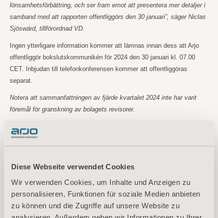
lönsamhetsförbättring,
och ser fram emot att presentera mer detaljer i
samband med att rapporten offentliggörs den
30 januari”, säger Niclas
Sjöswärd, tillförordnad VD.
Ingen ytterligare information kommer att lämnas innan dess att Arjo
offentliggör bokslutskommunikén för 2024 den 30 januari kl. 07.00
CET. Inbjudan till telefonkonferensen kommer att offentliggöras
separat.
Notera att sammanfattningen av fjärde kvartalet 2024 inte har varit
föremål för granskning av bolagets revisorer.
För mer information, vänligen kontakta:
Maria Nilsson, EVP Communications & Public Relations
Diese Webseite verwendet Cookies
+46 734 244
515
Wir verwenden Cookies, um Inhalte und Anzeigen zu
maria.nilsson@arjo.com
personalisieren, Funktionen für soziale Medien anbieten
Denna information är sådan information som Arjo är skyldigt att offentliggöra enligt
zu können und die Zugriffe auf unsere Website zu
EU:s marknadsmissbruksförordning. Informationen lämnades, genom ovanstående
analysieren. Außerdem geben wir Informationen zu Ihrer