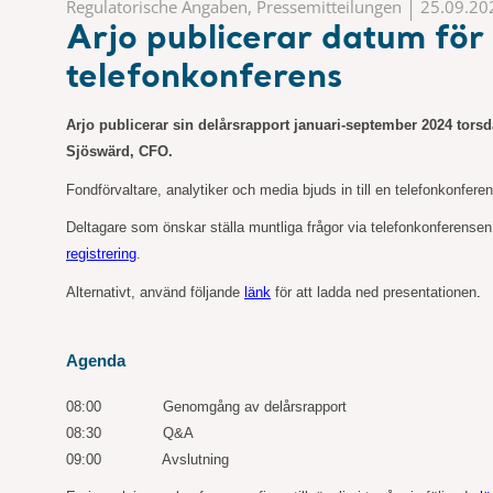
Regulatorische Angaben, Pressemitteilungen
25.09.20
Arjo publicerar datum för
telefonkonferens
Arjo publicerar sin delårsrapport januari-september 2024 torsd
Sjöswärd, CFO.
Fondförvaltare, analytiker och media bjuds in till en telefonkonfer
Deltagare som önskar ställa muntliga frågor via telefonkonferensen b
registrering
.
Alternativt, använd följande
länk
för att ladda ned presentationen
.
Agenda
08:00
Genomgång av delårsrapport
08:30
Q&A
09:00
Avslutning