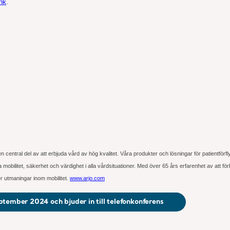
nk
.
 en central del av att erbjuda vård av hög kvalitet. Våra produkter och lösningar för patientför
obilitet, säkerhet och värdighet i alla vårdsituationer. Med över 65 års erfarenhet av att för
er utmaningar inom mobilitet.
www.arjo.com
ptember 2024 och bjuder in till telefonkonferens