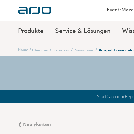
Events
Move 
Produkte
Service & Lösungen
Wis
Home
/
/
/
/
Über uns
Investors
Newsroom
Arjo publicerar datu
Start
Calendar
Repo
❮ Neuigkeiten