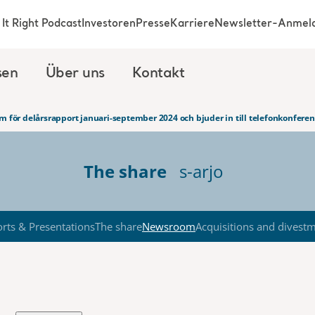
It Right Podcast
Investoren
Presse
Karriere
Newsletter-Anmel
sen
Über uns
Kontakt
m för delårsrapport januari-september 2024 och bjuder in till telefonkonferen
The share
s-arjo
rts & Presentations
The share
Newsroom
Acquisitions and divest