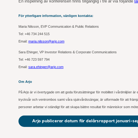
En inspelning av konferensen finns tillgänglig i tre år via följande
lä
För ytterligare information, vänligen kontakta:
Maria Nilsson, EVP Communication & Public Relations
Tel: +46
734
244 515
Email:
maria.nilsson@arjo.com
Sara Ehinger, VP Investor Relations & Corporate Communications
Tel: +46 723 597
794
Email:
sara.ehinger@arjo.com
Om Arjo
På Arjo är vi övertygade om att goda förutsättningar för mobilitet i vårdmiljöer är
trycksår och ventrombos samt våra sjukvårdssängar, är utformade för att främja m
personer arbetar vi ständigt för att skapa bättre resultat för människor som möt
Arjo publicerar datum för delårsrapport januari-se