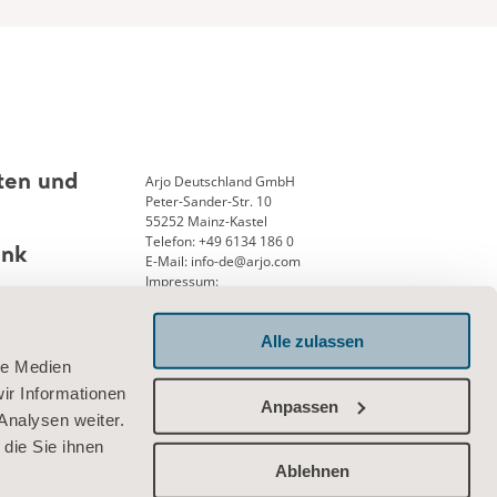
Arjo Deutschland GmbH
ten und
Peter-Sander-Str. 10
55252 Mainz-Kastel
Telefon: +49 6134 186 0
ank
E-Mail: info-de@arjo.com
Impressum:
Geschäftsführung: Andreas Aerni
Amtsgericht Wiesbaden 25, HRB 12913
Alle zulassen
USTID-Nr. DE 126341715
le Medien
Verbinden Sie sich mit uns
ir Informationen
Anpassen
Analysen weiter.
die Sie ihnen
Ablehnen