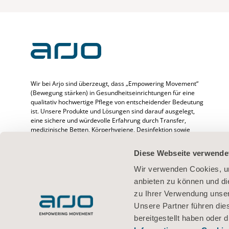
Wir bei Arjo sind überzeugt, dass „Empowering Movement“
(Bewegung stärken) in Gesundheitseinrichtungen für eine
qualitativ hochwertige Pflege von entscheidender Bedeutung
ist. Unsere Produkte und Lösungen sind darauf ausgelegt,
eine sichere und würdevolle Erfahrung durch Transfer,
medizinische Betten, Körperhygiene, Desinfektion sowie
Prävention von druckbedingten Verletzungen und venöser
Thromboembolie zu fördern. Wir beschäftigen mehr als
Diese Webseite verwende
6500 Menschen weltweit und verfügen über mehr als 65
Jahre Erfahrung im Umgang mit Patienten/Bewohnern und
Wir verwenden Cookies, um
medizinischem Fachpersonal. Außerdem setzen wir uns für
anbieten zu können und di
bessere klinische Ergebnisse für Menschen ein, deren
zu Ihrer Verwendung unser
Mobilität beeinträchtigt ist.
Unsere Partner führen die
bereitgestellt haben oder