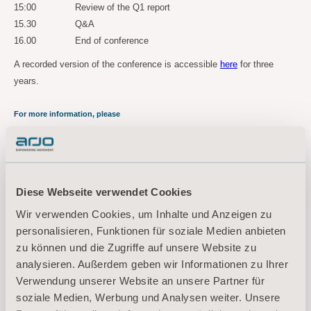
15:00
Review of the Q1 report
15.30
Q&A
16.00
End of conference
A recorded version of the conference is accessible
here
for three
years.
For more information, please
contact:
Maria Nilsson, EVP Communication & Public Relations
Tel: +46 734 244 515
Email:
maria.nilsson@arjo.com
Diese Webseite verwendet Cookies
Wir verwenden Cookies, um Inhalte und Anzeigen zu
Sara Ehinger, VP Investor Relations & Corporate Communications
personalisieren, Funktionen für soziale Medien anbieten
Tel: +46 723 597
794
zu können und die Zugriffe auf unsere Website zu
Email:
sara.ehinger@arjo.com
analysieren. Außerdem geben wir Informationen zu Ihrer
Verwendung unserer Website an unsere Partner für
About Arjo
soziale Medien, Werbung und Analysen weiter. Unsere
At Arjo, we believe that empowering movement within healthcare environments is