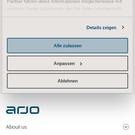
Partner führen diese Informationen möglicherweise mit
essential to quality care. Our products and solutions are designed to promote a safe
weiteren Daten zusammen, die Sie ihnen bereitgestellt
and dignified experience through patient handling, medical beds, personal hygiene,
haben oder die sie im Rahmen Ihrer Nutzung der Dienste
disinfection, diagnostics, and the prevention of pressure injuries and venous
gesammelt haben.
thromboembolism. With more than 6,500 people worldwide and over 65 years caring
Details zeigen
Informationen zu Cookies
for patients and healthcare professionals, we are committed to driving healthier
outcomes for people facing mobility challenges.
www.arjo.com
Alle zulassen
Anpassen
Arjo announces date for 2024 Q1 report and
conference call
Ablehnen
About us