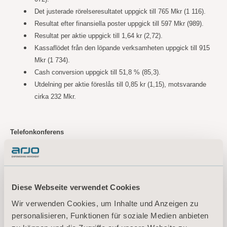
Det justerade rörelseresultatet uppgick till 765 Mkr (1 116).
Resultat efter finansiella poster uppgick till 597 Mkr (989).
Resultat per aktie uppgick till 1,64 kr (2,72).
Kassaflödet från den löpande verksamheten uppgick till 915
Mkr (1 734).
Cash conversion uppgick till 51,8 % (85,3).
Utdelning per aktie föreslås till 0,85 kr (1,15), motsvarande
cirka 232 Mkr.
Telefonkonferens
Fondförvaltare, analytiker och media bjuds in till en telefonkonferens
och presentation av rapporten den 25 januari kl. 08.00 svensk tid via
https://ir.financialhearings.com/arjo-q4-report-2022
följande länk:
Diese Webseite verwendet Cookies
Deltagare som önskar ställa muntliga frågor via telefonkonferensen
Wir verwenden Cookies, um Inhalte und Anzeigen zu
behöver registrera sig via länken nedan. Efter registreringen erhålls ett
personalisieren, Funktionen für soziale Medien anbieten
telefonnummer och konferens-ID för att logga in till konferensen. Länk