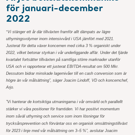
för januari-december
2022
"
Vi stänger ett år där tillväxten framför allt dämpats av lägre
uthyrningsvolymer inom intensivvård i USA jämfört med 2021.
Justerat för detta växer koncernen med cirka 3 % organiskt under
2022, vilket betonar styrkan i vår underliggande affär. Under det fjärde
kvartalet fortsätter tillväxten på samtliga större marknader utanför
USA och vi rapporterar ett justerat EBITDA-resultat om 500 Mkr.
Dessutom bidrar minskade lagernivåer till en cash conversion som är
högre än vår målsättning”, säger Joacim Lindoff, VD och koncernchef,
Arjo.
”Vi hanterar de kortsiktiga utmaningarna i vår omvärld och parallellt
stärker vi våra positioner för framtiden. Vi har positivt momentum
inom såväl uthyrning och service som inom lösningar för
trycksårsprevention och förväntar oss en organisk omsättningstillväxt
för 2023 i linje med vår målsättning om 3–5 %”, avslutar Joacim