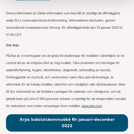
Denna information är sådan information som Arjo AB är skyldigt att offentliggöra
enligt EU:s marknadsmissbruksförordning. Informationen lämnades, genom
ovanstående kontaktpersons försorg, för offentliggörande den 25 januari 2023 kl.
07:00 CET.
Om Arjo
På Arjo är vi övertygade om att goda förutsättningar för mobilitet i vårdmiljöer är en
central del av att erbjuda vård av hög kvalitet. Våra produkter och lösningar för
patientförflyttning, hygien, desinfektion, diagnostik, behandling av bensår,
förebyggande av trycksår och ventrombos samt våra sjukvårdssängar, är
utformade för att främja mobilitet, säkerhet och värdighet i alla vårdsituationer. Med
65 års erfarenhet av att förbättra vardagen för patienter och vårdgivare, och ett
globalt team på cirka 6 500 personer arbetar vi ständigt för att skapa bättre resultat
för människor som möter utmaningar inom mobilitet.
www.arjo.com
Arjos bokslutskommuniké för januari-december
2022