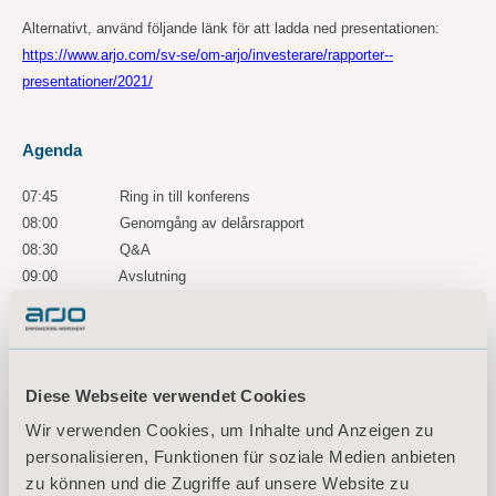
Alternativt, använd följande länk för att ladda ned presentationen:
https://www.arjo.com/sv-se/om-arjo/investerare/rapporter--
presentationer/2021/
Agenda
07:45 Ring in till konferens
08:00 Genomgång av delårsrapport
08:30 Q&A
09:00 Avslutning
En inspelning av konferensen finns tillgänglig i 3 år via följande länk:
https://tv.streamfabriken.com/arjo-q3-2021
För ytterligare information, vänligen kontakta:
Diese Webseite verwendet Cookies
Kornelia Rasmussen, EVP Marketing Communications & Public Relations
Wir verwenden Cookies, um Inhalte und Anzeigen zu
Tel: +46(0)10 335 4810
personalisieren, Funktionen für soziale Medien anbieten
Email:
kornelia.rasmussen@arjo.com
zu können und die Zugriffe auf unsere Website zu