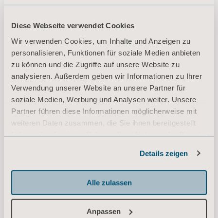
närvarande under utveckling.
Diese Webseite verwendet Cookies
Läs mer om WoundExpress här:
https://www.woundexpress.com/
Wir verwenden Cookies, um Inhalte und Anzeigen zu
1) NHS (2019); Wounds International (2015); Reeder et al. (2013); Guest et al. (2017); Corporate
personalisieren, Funktionen für soziale Medien anbieten
Development & Projects: Huntleigh Diagnostics
zu können und die Zugriffe auf unsere Website zu
2) Guest et al, (2021)
analysieren. Außerdem geben wir Informationen zu Ihrer
Verwendung unserer Website an unsere Partner für
För mer information, kontakta gärna:
soziale Medien, Werbung und Analysen weiter. Unsere
Kornelia Rasmussen, EVP Marketing Communications & Public Relations
Partner führen diese Informationen möglicherweise mit
Tel: +46(0)10 335 4810
weiteren Daten zusammen, die Sie ihnen bereitgestellt
Email:
kornelia.rasmussen@arjo.com
haben oder die sie im Rahmen Ihrer Nutzung der Dienste
gesammelt haben.
Maria Nilsson, Investor Relations & Corporate Communications
Details zeigen
Informationen zu Cookies
Tel: +46 (0)10 335 4866
Email:
maria.nilsson@arjo.com
Alle zulassen
Om Arjo
Anpassen
På Arjo är vi övertygade om att goda förutsättningar för mobilitet i vårdmiljöer är en