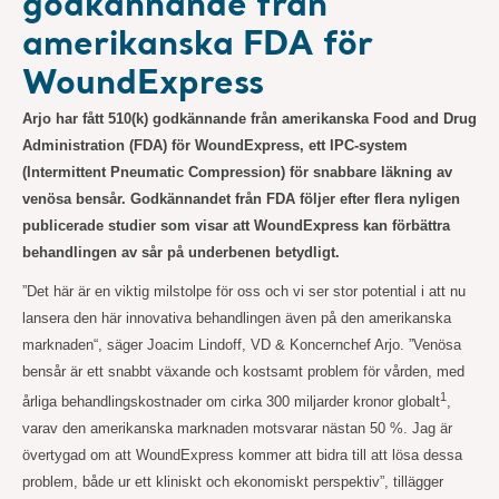
godkännande från
amerikanska FDA för
WoundExpress
Arjo har fått 510(k) godkännande från amerikanska Food and Drug
Administration (FDA) för WoundExpress, ett IPC-system
(Intermittent Pneumatic Compression) för snabbare läkning av
venösa bensår. Godkännandet från FDA följer efter flera nyligen
publicerade studier som visar att WoundExpress kan förbättra
behandlingen av sår på underbenen betydligt.
”Det här är en viktig milstolpe för oss och vi ser stor potential i att nu
lansera den här innovativa behandlingen även på den amerikanska
marknaden“, säger Joacim Lindoff, VD & Koncernchef Arjo. ”Venösa
bensår är ett snabbt växande och kostsamt problem för vården, med
1
årliga behandlingskostnader om cirka 300 miljarder kronor globalt
,
varav den amerikanska marknaden motsvarar nästan 50 %. Jag är
övertygad om att WoundExpress kommer att bidra till att lösa dessa
problem, både ur ett kliniskt och ekonomiskt perspektiv”, tillägger