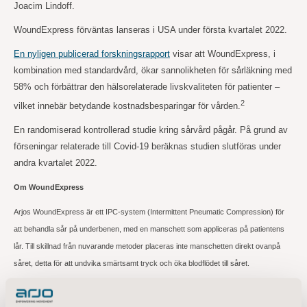
Joacim Lindoff.
WoundExpress förväntas lanseras i USA under första kvartalet 2022.
En nyligen publicerad forskningsrapport
visar att WoundExpress, i
kombination med standardvård, ökar sannolikheten för sårläkning med
58% och förbättrar den hälsorelaterade livskvaliteten för patienter –
2
vilket innebär betydande kostnadsbesparingar för vården.
En randomiserad kontrollerad studie kring sårvård pågår. På grund av
förseningar relaterade till Covid-19 beräknas studien slutföras under
andra kvartalet 2022.
Om WoundExpress
Arjos WoundExpress är ett IPC-system (Intermittent Pneumatic Compression) för
att behandla sår på underbenen, med en manschett som appliceras på patientens
lår. Till skillnad från nuvarande metoder placeras inte manschetten direkt ovanpå
såret, detta för att undvika smärtsamt tryck och öka blodflödet till såret.
Hittills har WoundExpress lanserats i Storbritannien, Irland, Sverige och Danmark –
med mycket positiv respons. Planer för lansering i andra större marknader är för