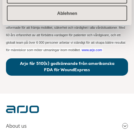
central del av att erbjuda vård av hög kvalitet. Våra produkter och lösningar för
Ablehnen
patientförflyttning, hygien, desinfektion, diagnostik, behandling av bensår,
förebyggande av trycksår och ventrombos samt våra sjukvårdssängar, är
utformade för att främja mobilitet, säkerhet och värdighet i alla vårdsituationer. Med
60 års erfarenhet av att förbättra vardagen för patienter och vårdgivare, och ett
globalt team på över 6 000 personer arbetar vi ständigt för att skapa bättre resultat
för människor som möter utmaningar inom mobilitet.
www.arjo.com
Arjo får 510(k) godkännande från amerikanska
FDA för WoundExpress
About us