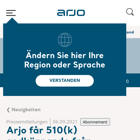
Home
/
...
/
/
Newsroom
Arjo får 510(k) godkännande från amerikanska
The share
s-arjo
Ändern Sie hier Ihre
Region oder Sprache
r
Reports & Presentations
The share
Newsroom
VERSTANDEN
❮ Neuigkeiten
Pressemitteilungen
06.09.2021
Abonnement
Arjo får 510(k)