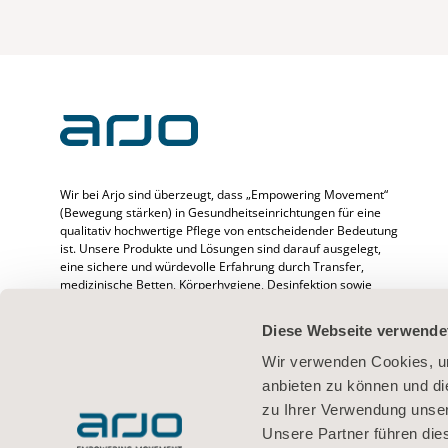
Wir bei Arjo sind überzeugt, dass „Empowering Movement“
(Bewegung stärken) in Gesundheitseinrichtungen für eine
qualitativ hochwertige Pflege von entscheidender Bedeutung
ist. Unsere Produkte und Lösungen sind darauf ausgelegt,
eine sichere und würdevolle Erfahrung durch Transfer,
medizinische Betten, Körperhygiene, Desinfektion sowie
Prävention von druckbedingten Verletzungen und venöser
Thromboembolie zu fördern. Wir beschäftigen mehr als
Diese Webseite verwende
6500 Menschen weltweit und verfügen über mehr als 65
Jahre Erfahrung im Umgang mit Patienten/Bewohnern und
Wir verwenden Cookies, um
medizinischem Fachpersonal. Außerdem setzen wir uns für
anbieten zu können und di
bessere klinische Ergebnisse für Menschen ein, deren
zu Ihrer Verwendung unser
Mobilität beeinträchtigt ist.
Unsere Partner führen die