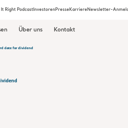
It Right Podcast
Investoren
Presse
Karriere
Newsletter-Anmel
sen
Über uns
Kontakt
rd date for dividend
dividend