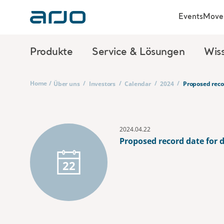
Events
Move 
Produkte
Service & Lösungen
Wis
Home
/
/
/
/
/
Über uns
Investors
Calendar
2024
Proposed reco
2024.04.22
Proposed record date for 
22