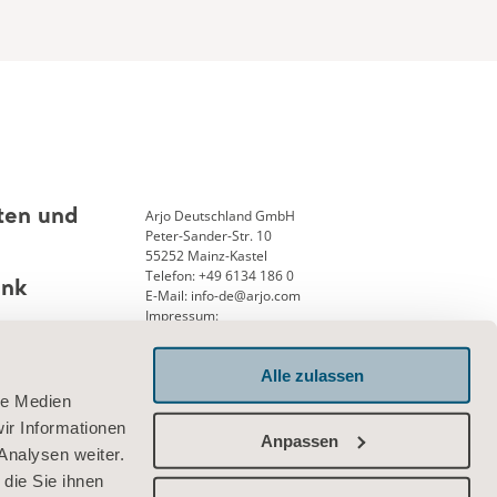
Arjo Deutschland GmbH
ten und
Peter-Sander-Str. 10
55252 Mainz-Kastel
Telefon: +49 6134 186 0
ank
E-Mail: info-de@arjo.com
Impressum:
Geschäftsführung: Andreas Aerni
Amtsgericht Wiesbaden 25, HRB 12913
Alle zulassen
USTID-Nr. DE 126341715
le Medien
Verbinden Sie sich mit uns
ir Informationen
Anpassen
Analysen weiter.
die Sie ihnen