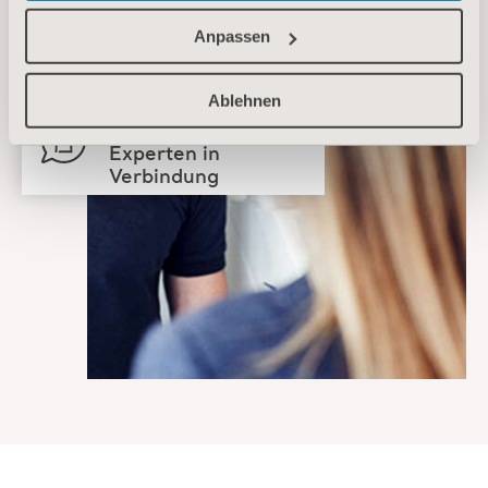
Anpassen
Kontaktieren Sie
unser Support-Team
Ablehnen
Setzen Sie sich mit
einem Arjo-
Experten in
Verbindung