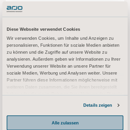
Wir sind für Sie da!
Diese Webseite verwendet Cookies
Wir verwenden Cookies, um Inhalte und Anzeigen zu
Sie finden nicht, wonach Sie suchen? Wir helfen
personalisieren, Funktionen für soziale Medien anbieten
Ihnen gerne weiter.
zu können und die Zugriffe auf unsere Website zu
analysieren. Außerdem geben wir Informationen zu Ihrer
Verwendung unserer Website an unsere Partner für
soziale Medien, Werbung und Analysen weiter. Unsere
Partner führen diese Informationen möglicherweise mit
weiteren Daten zusammen, die Sie ihnen bereitgestellt
haben oder die sie im Rahmen Ihrer Nutzung der Dienste
gesammelt haben.
Details zeigen
Informationen zu Cookies
Alle zulassen
Angebot einholen