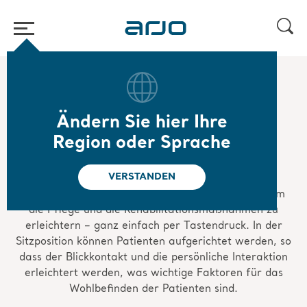
Home
/
...
/
/
Frühmobilisierung
Sitzen
Ändern Sie hier Ihre
Sitzen
Region oder Sprache
VERSTANDEN
Mit dem Sara Combilizer können Patienten in
verschiedenste Sitzpositionen gebracht werden, um
die Pflege und die Rehabilitationsmaßnahmen zu
erleichtern – ganz einfach per Tastendruck. In der
Sitzposition können Patienten aufgerichtet werden, so
dass der Blickkontakt und die persönliche Interaktion
erleichtert werden, was wichtige Faktoren für das
Wohlbefinden der Patienten sind.