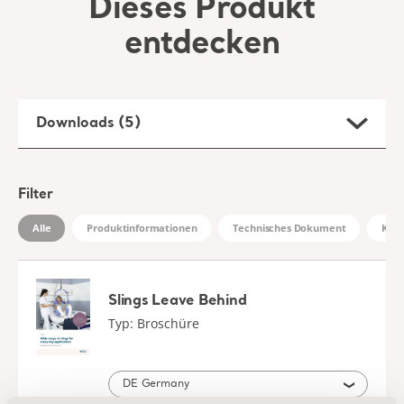
Filter
Alle
Produktinformationen
Technisches Dokument
Klin
Slings Leave Behind
Typ: Broschüre
DE Germany
DOWNLOAD
Passive Clip Slings - Instructions for
use
Typ: Bedienungsanleitung (IFU)