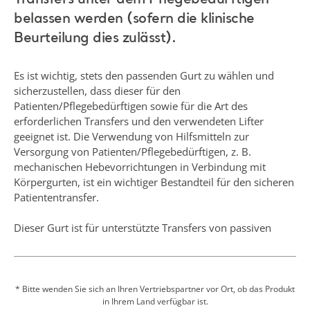
geeignet ist. Die Verwendung von Hilfsmitteln zur
Versorgung von Patienten/Pflegebedürftigen, z. B.
mechanischen Hebevorrichtungen in Verbindung mit
Körpergurten, ist ein wichtiger Bestandteil für den sicheren
Patiententransfer.
Dieser Gurt ist für unterstützte Transfers von passiven
Patienten/Pflegebedürftigen mit eingeschränkter Mobilität
bestimmt, deren gesamter Körper beim Transfer eine
Unterstützung erfordert.
* Bitte wenden Sie sich an Ihren Vertriebspartner vor Ort, ob das Produkt
in Ihrem Land verfügbar ist.
Der Gurt wird zusammen mit einem Passivlifter zum
Transfer von Patienten/Pflegebedürftigen in sitzender/halb
liegender Position in und aus dem Bett, Stuhl, Rollstuhl
oder Hilfsmittel für die Körperpflege verwendet. Er wird
auch während der Pflegevorgänge genutzt und kann dazu
Mehr anzeigen
verwendet werden, den Patienten/Pflegebedürftigen im
Falle eines Sturzes vom Boden aufzurichten.
Angebot einholen
Unabhängige Tests haben ergeben, dass der Gurt die