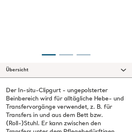
Übersicht
Der In-situ-Clipgurt - ungepolsterter
Beinbereich wird für alltägliche Hebe- und
Transfervorgänge verwendet, z. B. für
Transfers in und aus dem Bett bzw.
(Roll-)Stuhl. Er kann zwischen den
Transfers unter dem Pflegebedürftigen
belassen werden (sofern die klinische
Beurteilung dies zulässt).
Es ist wichtig, stets den passenden Gurt zu wählen und
sicherzustellen, dass dieser für den
Patienten/Pflegebedürftigen sowie für die Art des
erforderlichen Transfers und den verwendeten Lifter