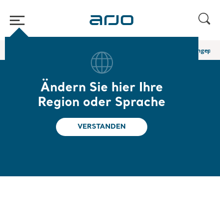
Home
/
...
/
/
Körpergurte für den Sitztransfer
In-situ-Clipgurt - ungepol
Ändern Sie hier Ihre
In-situ-Clipgurt -
Region oder Sprache
ungepolsterter
VERSTANDEN
Beinbereich