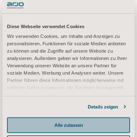
DE for Germany, Switzerland, Austria
DOWNLOAD
Diese Webseite verwendet Cookies
Wir verwenden Cookies, um Inhalte und Anzeigen zu
personalisieren, Funktionen für soziale Medien anbieten
Arjo sling sizing and measurement
zu können und die Zugriffe auf unsere Website zu
guide
analysieren. Außerdem geben wir Informationen zu Ihrer
Typ: Kurzanleitung (QRG)
Verwendung unserer Website an unsere Partner für
soziale Medien, Werbung und Analysen weiter. Unsere
DE for Germany, Belgium, Switzerland, Austria
Partner führen diese Informationen möglicherweise mit
weiteren Daten zusammen, die Sie ihnen bereitgestellt
DOWNLOAD
haben oder die sie im Rahmen Ihrer Nutzung der Dienste
gesammelt haben.
Details zeigen
Informationen zu Cookies
Arjo Slings and slide sheets -
Technical Reference Guide and Parts
Alle zulassen
Overview
Typ: Sales support material