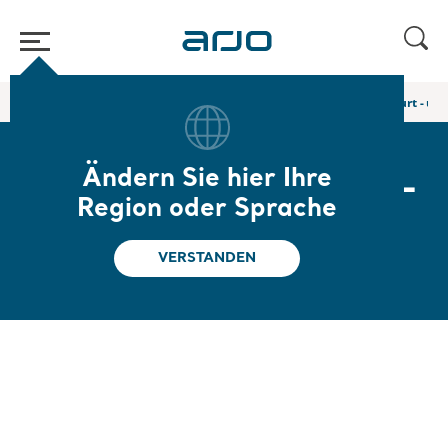
Home
/
...
/
/
Körpergurte für den Sitztransfer
In-situ-Clip-Badegurt - un
Ändern Sie hier Ihre
In-situ-Clip-Badegurt -
Region oder Sprache
ungepolstertes Beinteil
VERSTANDEN