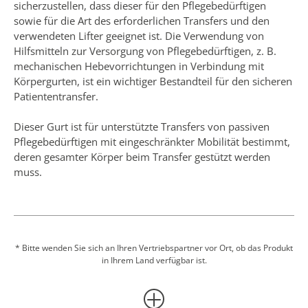
Dieser Gurt ist für unterstützte Transfers von passiven
Pflegebedürftigen mit eingeschränkter Mobilität bestimmt,
deren gesamter Körper beim Transfer gestützt werden
muss.
Der Gurt wird zusammen mit einem Passivlifter zum
Transfer von Pflegebedürftigen in sitzender/halb liegender
Position in und aus dem Bett, Stuhl, Rollstuhl oder
Hilfsmittel für die Körperpflege verwendet. Er wird auch
* Bitte wenden Sie sich an Ihren Vertriebspartner vor Ort, ob das Produkt
in Ihrem Land verfügbar ist.
während der Pflegevorgänge genutzt und kann dazu
verwendet werden, den Pflegebedürftigen im Falle eines
Sturzes vom Boden aufzurichten.
Unabhängige Tests haben ergeben, dass der Gurt die
Mehr anzeigen
Leistung einer herkömmlichen Sitzstützvorrichtung nicht
beeinträchtigt. Dies fördert effiziente Arbeitsabläufe,
reduziert die Notwendigkeit zusätzlicher Patiententransfers
Angebot einholen
und erleichtert die klinische Entscheidungsfindung bei der
Bewertung des Risikos durch den Gurt, der zwischen
Transfers zeitweise unter dem Pflegebedürftigen belassen
Kontaktieren Sie unser Vertriebs-Team
wird.