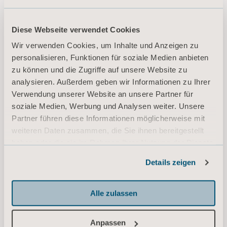
DOWNLOAD
Diese Webseite verwendet Cookies
Arjo sling sizing and measurement
Wir verwenden Cookies, um Inhalte und Anzeigen zu
guide
personalisieren, Funktionen für soziale Medien anbieten
Typ: Kurzanleitung (QRG)
zu können und die Zugriffe auf unsere Website zu
analysieren. Außerdem geben wir Informationen zu Ihrer
Verwendung unserer Website an unsere Partner für
DE for Germany, Belgium, Switzerland, Austria
soziale Medien, Werbung und Analysen weiter. Unsere
DOWNLOAD
Partner führen diese Informationen möglicherweise mit
weiteren Daten zusammen, die Sie ihnen bereitgestellt
haben oder die sie im Rahmen Ihrer Nutzung der Dienste
Arjo Slings and slide sheets -
gesammelt haben.
Details zeigen
Technical Reference Guide and Parts
Informationen zu Cookies
Overview
Typ: Sales support material
Alle zulassen
DE Germany
Anpassen