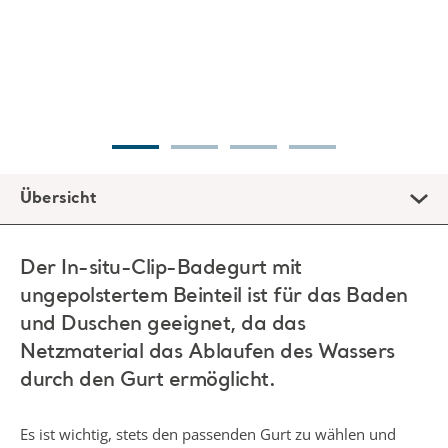
Übersicht
Der In-situ-Clip-Badegurt mit
ungepolstertem Beinteil ist für das Baden
und Duschen geeignet, da das
Netzmaterial das Ablaufen des Wassers
durch den Gurt ermöglicht.
Es ist wichtig, stets den passenden Gurt zu wählen und
sicherzustellen, dass dieser für den Pflegebedürftigen
sowie für die Art des erforderlichen Transfers und den
verwendeten Lifter geeignet ist. Die Verwendung von
Hilfsmitteln zur Versorgung von Pflegebedürftigen, z. B.
mechanischen Hebevorrichtungen in Verbindung mit
Körpergurten, ist ein wichtiger Bestandteil für den sicheren
Patiententransfer.