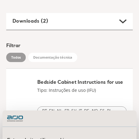
Downloads (2)
Filtrar
Todos
Documentação técnica
Bedside Cabinet Instructions for use
Tipo: Instruções de uso (IFU)
PT, EN, NL, FR, SV, IT, DE, NO, ES, PL for Portugal, International, Poland, United States of America, Australia, Switzerland, Germany, United Kingdom of Great Britain and Northern Ireland, Norway, Sweden, Ireland, Italy, Netherlands, Brazil, Bolivia, Chile, Colombia, Dominican Republic, Ecuador, Mexico, Panama, Peru, Paraguay, Trinidad and Tobago, Uruguay, Venezuela, Austria
BAIXAR