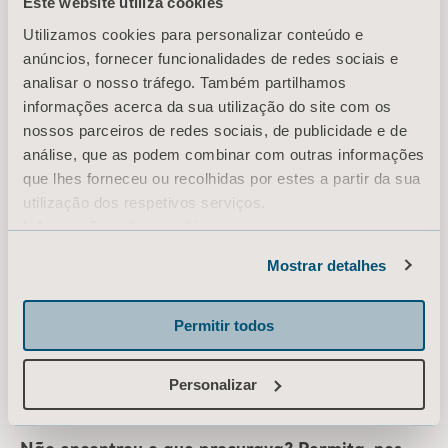
Este website utiliza cookies
Utilizamos cookies para personalizar conteúdo e
Overbed Table Instructions for use
anúncios, fornecer funcionalidades de redes sociais e
Tipo: Instruções de uso (IFU)
analisar o nosso tráfego. Também partilhamos
informações acerca da sua utilização do site com os
nossos parceiros de redes sociais, de publicidade e de
PT, EN, NL, SV, IT, DE, NO, ES, PL for Portugal, International, Poland, United States of America, Australia, Switzerland, Germany, United Kingdom of Great Britain and Northern Ireland, Norway, Sweden, Ireland, Italy, Netherlands, Brazil, Bolivia, Chile, Colombia, Dominican Republic, Ecuador, Mexico, Panama, Peru, Paraguay, Trinidad and Tobago, Uruguay, Venezuela
análise, que as podem combinar com outras informações
BAIXAR
que lhes forneceu ou recolhidas por estes a partir da sua
utilização dos respetivos serviços.
Informação sobre cookies
* Verifique com seu representante de vendas local se o produto está
Mostrar detalhes
disponível para venda em seu país.
Permitir todos
Estamos à sua
Personalizar
disposição!