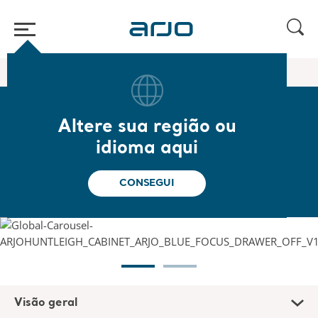
Página inicial
/
...
/
/
Móveis de cabeceira
Bedside cabinet
Altere sua região ou
Bedside cabinet
idioma aqui
Armário de cabeceira
CONSEGUI
Visão geral