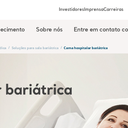
Investidores
Imprensa
Carreiras
ecimento
Sobre nós
Entre em contato c
/
/
dica
Soluções para sala bariátrica
Cama hospitalar bariátrica
 bariátrica