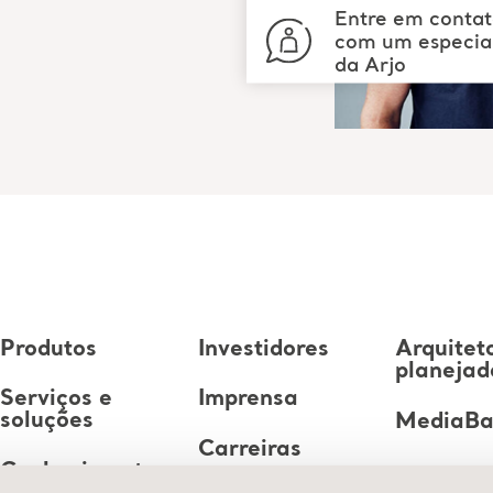
Entre em conta
com um especial
da Arjo
Produtos
Investidores
Arquitet
planejad
Serviços e
Imprensa
soluções
MediaB
Carreiras
Conhecimento