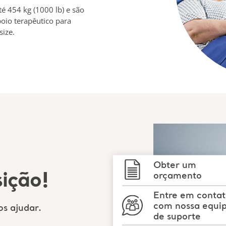
 454 kg (1000 lb) e são
oio terapêutico para
size.
Obter um
orçamento
ição!
Entre em conta
com nossa equi
s ajudar.
de suporte