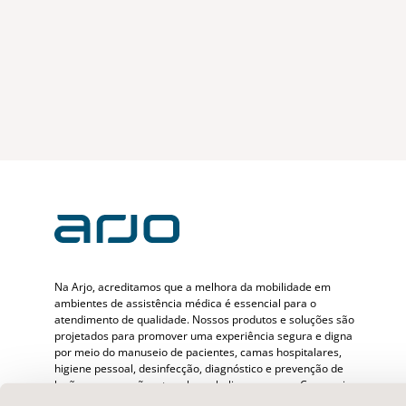
Na Arjo, acreditamos que a melhora da mobilidade em
ambientes de assistência médica é essencial para o
atendimento de qualidade. Nossos produtos e soluções são
projetados para promover uma experiência segura e digna
por meio do manuseio de pacientes, camas hospitalares,
higiene pessoal, desinfecção, diagnóstico e prevenção de
lesões por pressão e tromboembolismo venoso. Com mais
de 6500 pessoas em todo o mundo e 65 anos cuidando de