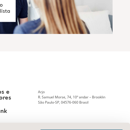
to
ista
Arjo
os e
R. Samuel Morse, 74, 10º andar – Brooklin
ores
São Paulo-SP, 04576-060 Brasil
ank