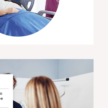
to
pe