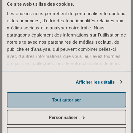
Ce site web utilise des cookies.
Les cookies nous permettent de personnaliser le contenu
Bariatric Disposable Specification
et les annonces, d'offrir des fonctionnalités relatives aux
Sheet
médias sociaux et d'analyser notre trafic. Nous
Type: Fiche produit
partageons également des informations sur l'utilisation de
notre site avec nos partenaires de médias sociaux, de
publicité et d'analyse, qui peuvent combiner celles-ci
FR France
avec d'autres informations que vous leur avez fournies
TÉLÉCHARGEMENT
ou qu'ils ont collectées lors de votre utilisation de leurs
services.
Informations sur les cookies
Afficher les détails
Bariatric Slings - Instructions for use
Type: Mode d’emploi (IFU)
Tout autoriser
FR, NL, IT for France, Belgium, Switzerland, Canada, Italy, Netherlands
Personnaliser
TÉLÉCHARGEMENT