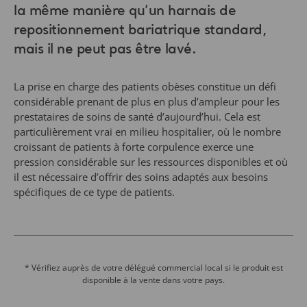
croissant de patients à forte corpulence exerce une
pression considérable sur les ressources disponibles et où
il est nécessaire d’offrir des soins adaptés aux besoins
spécifiques de ce type de patients.
Ce harnais est conçu pour le transfert assisté de patients
obèses et de résidents à mobilité réduite nécessitant un
soutien complet du corps pendant le transfert. Il peut être
utilisé avec des dispositifs de levage passifs bariatriques
* Vérifiez auprès de votre délégué commercial local si le produit est
disponible à la vente dans votre pays.
Arjo pour transférer les patients en position assise vers et
depuis le lit, un fauteuil, la salle de bains, un fauteuil
roulant et le sol.
Les harnais étant jetables, ils réduisent le risque de
Afficher plus
contamination croisée et peuvent être facilement mis au
rebut s’ils sont souillés, endommagés ou susceptibles
d'avoir été contaminés. Toujours à portée de main du
Demander un devis
personnel soignant, les harnais jetables n’ont pas besoin
d’être envoyés au nettoyage, il n'y a donc aucune
inquiétude à avoir quant aux produits perdus ou
Contacter un responsable Arjo