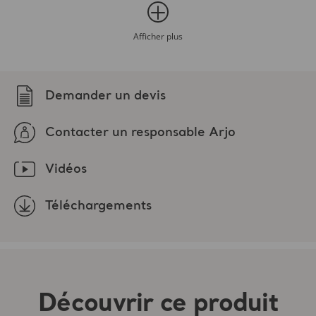
endommagés. Fabriqués dans un tissu haut de gamme
résistant et doux, les harnais sont disponibles en
Vidéos
4 dimensions avec code couleur pour une capacité
maximale admissible (CMA) de 454 kg (1 000 lb).
Téléchargements
Ce harnais ne doit être utilisé qu’avec les systèmes de
levage passifs Arjo (fixation à boucles) conformément aux
combinaisons autorisées indiquées dans le mode d’emploi.
Découvrir ce produit
Téléchargements (4)
Filtre
Tous
Informations produit
Document technique