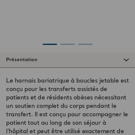
Le harnais bariatrique à boucles jetable est
conçu pour les transferts assistés de
patients et de résidents obèses nécessitant
un soutien complet du corps pendant le
transfert. Il est conçu pour accompagner le
patient tout au long de son séjour à
l'hôpital et peut être utilisé exactement de
la même manière qu’un harnais de
repositionnement bariatrique standard,
mais il ne peut pas être lavé.
La prise en charge des patients obèses constitue un défi
considérable prenant de plus en plus d’ampleur pour les
prestataires de soins de santé d’aujourd’hui. Cela est
particulièrement vrai en milieu hospitalier, où le nombre