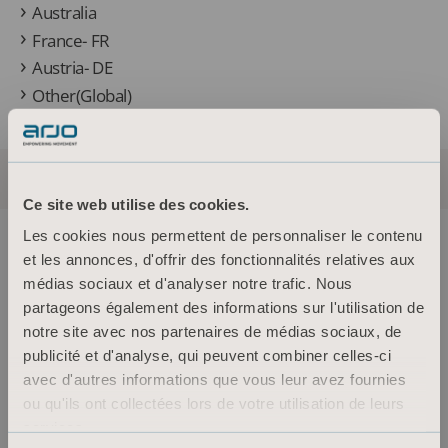
Australia
France- FR
Austria- DE
Other(Global)
Ce site web utilise des cookies.
Les cookies nous permettent de personnaliser le contenu
et les annonces, d'offrir des fonctionnalités relatives aux
médias sociaux et d'analyser notre trafic. Nous
partageons également des informations sur l'utilisation de
About us
notre site avec nos partenaires de médias sociaux, de
publicité et d'analyse, qui peuvent combiner celles-ci
avec d'autres informations que vous leur avez fournies
Produits
ou qu'ils ont collectées lors de votre utilisation de leurs
Services et solutions
services.