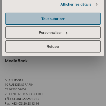
Informations sur les cookies
Connaissances
Afficher les détails
À propos d’Arjo
Tout autoriser
Contactez-nous
Investisseurs
Personnaliser
Presse et médias
Emploi
Refuser
Architectes et prescripteurs
MediaBank
ARJO FRANCE
10 RUE DENIS PAPIN
CS 62535 59652
VILLENEUVE D ASCQ CEDEX
Tél. : +33 (0)3 20 28 13 13
Fax : +33 (0)3 20 28 13 14