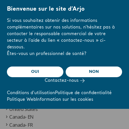
Bienvenue sur le site d’Arjo
Si vous souhaitez obtenir des informations
complémentaires sur nos solutions, n’hésitez pas à
Accueil
/
Country Selector Clinical Whitepaper
contacter le responsable commercial de votre
secteur à l’aide du lien « contactez-nous » ci-
dessous.
Modifiez votre
Êtes-vous un professionnel de santé?
région ou votre
To request a copy of the Clinical
langue ici
OUI
NON
Whitepaper, please select your country:
Contactez-nous
J'AI COMPRIS
Conditions d’utilisation
Politique de confidentialité
Politique Web
Information sur les cookies
United Kingdom
United States
Canada- EN
Canada- FR