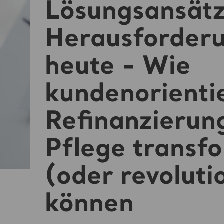
Lösungsansätz
Herausforder
heute - Wie
kundenorienti
Refinanzierun
Pflege transf
(oder revoluti
können