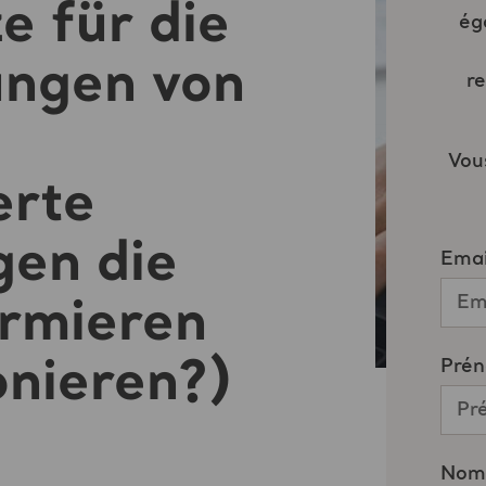
e für die
ungen von
erte
gen die
ormieren
onieren?)