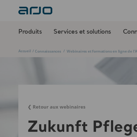
Produits
Services et solutions
Conn
Accueil
/
/
Connaissances
Webinaires et formations en ligne de l
❮ Retour aux webinaires
Zukunft Pfleg