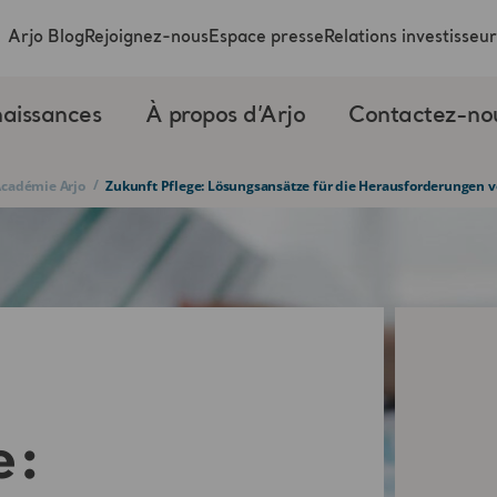
Arjo Blog
Rejoignez-nous
Espace presse
Relations investisseur
aissances
À propos d’Arjo
Contactez-no
/
’Académie Arjo
Zukunft Pflege: Lösungsansätze für die Herausforderungen v
e: