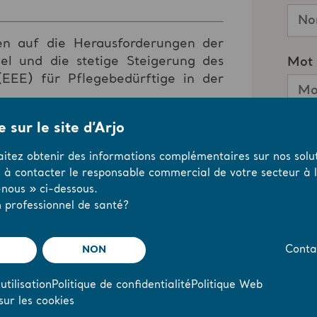
en auf die Herausforderungen der
l und die stetige Steigerung des
 (EEE) für Pflegebedürftige in der
a. den Fragen nachgegangen, "wie
 sur le site d’Arjo
tigen reduziert werden kann" und
aitez obtenir des informations complémentaires sur nos solut
iten wie "Pay per Client" den
s à contacter le responsable commercial de votre secteur à l’
, die der Belegungsstruktur der
nous » ci-dessous.
 professionnel de santé?
NON
Conta
utilisation
Politique de confidentialité
Politique Web
sur les cookies