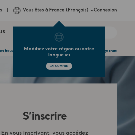
Connexion
s
Vous êtes à France (Français)
us
Modifiez votre région ou votre
on heute - Wie kundenorientierte Refinanzierungen die Pflege transformieren
langue ici
J'AI COMPRIS