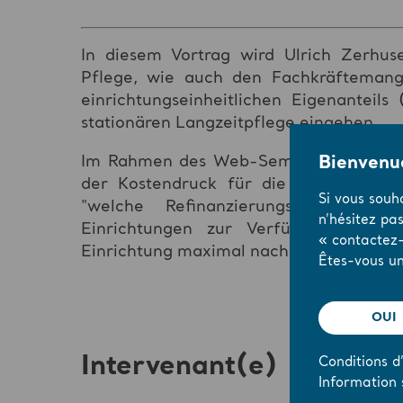
In diesem Vortrag wird Ulrich Zerhus
Pflege, wie auch den Fachkräftemange
einrichtungseinheitlichen Eigenanteils
stationären Langzeitpflege eingehen.
Im Rahmen des Web-Seminars wird u. 
Bienvenue
der Kostendruck für die Pflegebedürf
Si vous souh
"welche Refinanzierungsmöglichke
n’hésitez pa
Einrichtungen zur Verfügung stehen"
« contactez-
Einrichtung maximal nachkommen.
Êtes-vous un
OUI
Intervenant(e)
Conditions d’
Information 