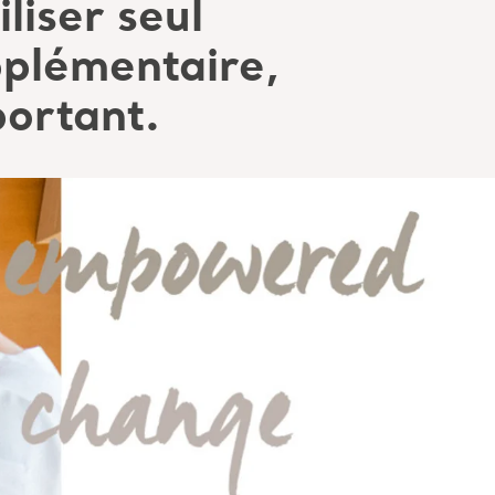
iliser seul
pplémentaire,
portant.