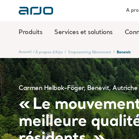
A pro
Produits
Services et solutions
Conn
Accueil
/
/
/
À propos d'Arjo
Empowering Movement
Benevit
Carmen Helbok-Föger, Benevit, Autriche
« Le mouvement
meilleure qualit