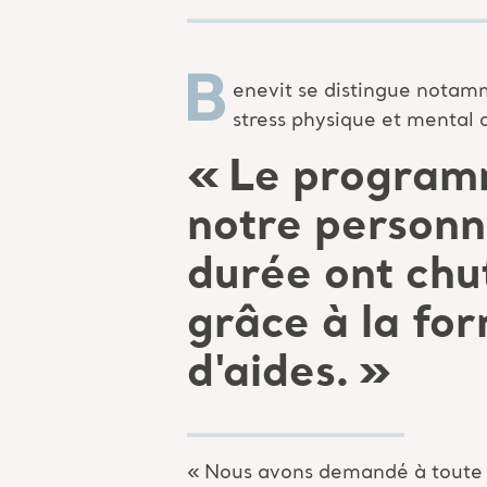
B
enevit
se distingue notamm
stress physique et mental 
« Le programm
notre personn
durée ont chu
grâce à la for
d'aides. »
«
Nous avons demandé à toute l