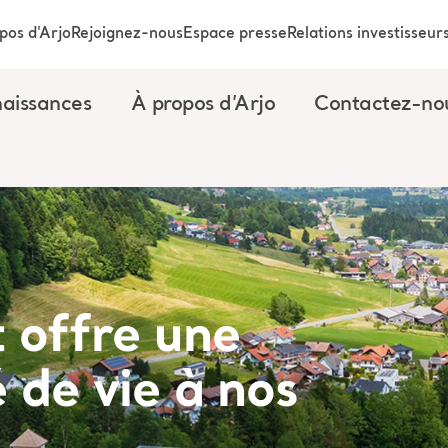
pos d'Arjo
Rejoignez-nous
Espace presse
Relations investisseur
aissances
À propos d’Arjo
Contactez-no
 offre une
é de vie à nos