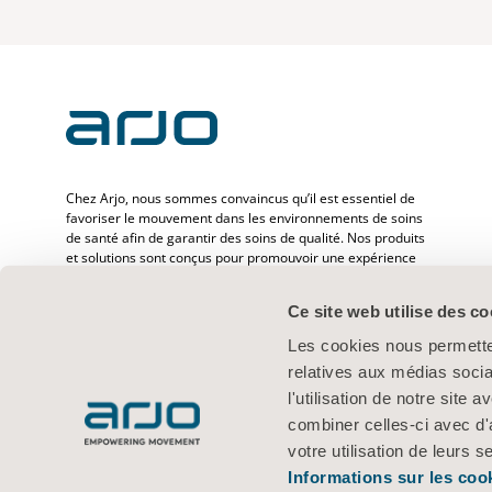
Chez Arjo, nous sommes convaincus qu’il est essentiel de
favoriser le mouvement dans les environnements de soins
de santé afin de garantir des soins de qualité. Nos produits
et solutions sont conçus pour promouvoir une expérience
sûre et offrir davantage de dignité à travers le transfert des
patients, les lits médicaux, l’hygiène personnelle, la
Ce site web utilise des co
désinfection, le diagnostic et la prévention des escarres ainsi
que la thromboembolie veineuse. Avec plus de
Les cookies nous permetten
6 500 personnes dans le monde et 65 ans d’expérience en
relatives aux médias socia
matière de besoins des patients et des professionnels de la
santé, nous nous engageons à améliorer la vie des
l'utilisation de notre site
personnes confrontées à des problèmes de mobilité.
combiner celles-ci avec d'
votre utilisation de leurs s
Informations sur les coo
Conditions d’utilisation
Politique de confidentialité
Politique Web