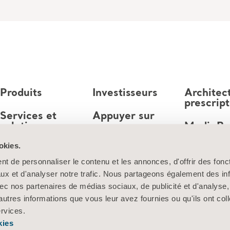
Produits
Investisseurs
Architec
prescrip
Services et
Appuyer sur
solutions
MediaB
Emploi
okies.
Connaissances
t de personnaliser le contenu et les annonces, d'offrir des fonct
À propos d’Arjo
ux et d'analyser notre trafic. Nous partageons également des in
 avec nos partenaires de médias sociaux, de publicité et d'analyse
Contactez-nous
autres informations que vous leur avez fournies ou qu'ils ont col
ervices.
kies
Information sur les cookies