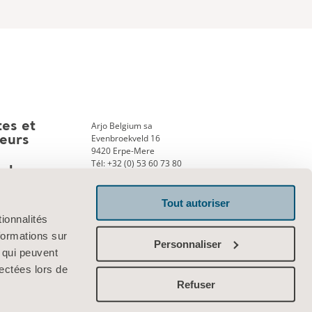
Arjo Belgium sa
tes et
Evenbroekveld 16
teurs
9420 Erpe-Mere
Tél: +32 (0) 53 60 73 80
ank
Fax: +32 (0) 53 60 73 81
E-mail:
info.belgium@arjo.com
Tout autoriser
ionnalités
Contactez-nous
formations sur
Personnaliser
, qui peuvent
lectées lors de
Refuser