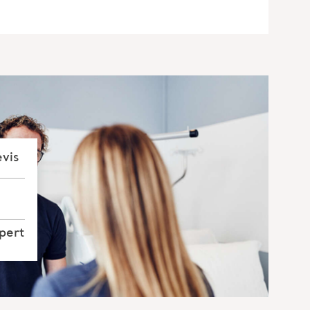
vis
pert