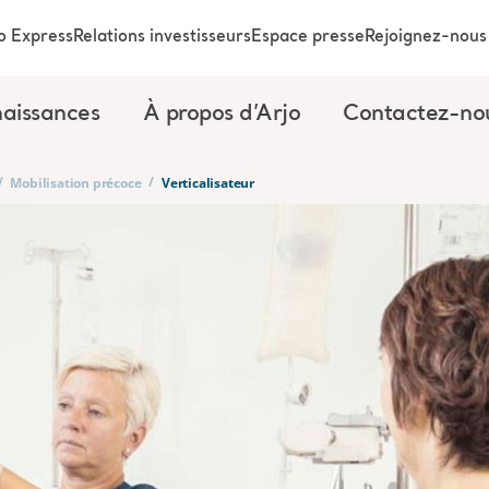
o Express
Relations investisseurs
Espace presse
Rejoignez-nous
aissances
À propos d’Arjo
Contactez-no
/
/
Mobilisation précoce
Verticalisateur