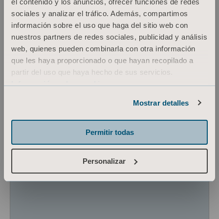
el contenido y los anuncios, ofrecer funciones de redes
segura a una persona con el equipo
sociales y analizar el tráfico. Además, compartimos
correcto y el...
información sobre el uso que haga del sitio web con
nuestros partners de redes sociales, publicidad y análisis
web, quienes pueden combinarla con otra información
que les haya proporcionado o que hayan recopilado a
partir del uso que haya hecho de sus servicios.
Información sobre cookies
Mostrar detalles
Permitir todas
Personalizar