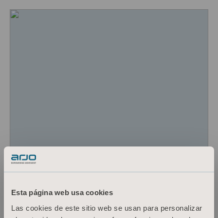
Esta página web usa cookies
El término «cuidado con una sola
mano» se refiere simplemente a un
Las cookies de este sitio web se usan para personalizar
medio para transferir de forma