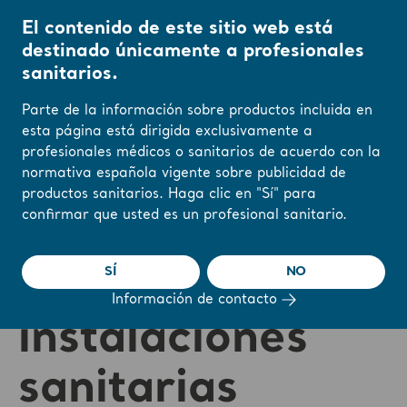
El contenido de este sitio web está
destinado únicamente a profesionales
sanitarios.
Inicio
/
...
/
/
Arjo Blog
Consideraciones clave para la planificación de ins
Parte de la información sobre productos incluida en
esta página está dirigida exclusivamente a
profesionales médicos o sanitarios de acuerdo con la
Cambie su región o
Consideraciones
normativa española vigente sobre publicidad de
idioma aquí
productos sanitarios. Haga clic en "Sí" para
confirmar que usted es un profesional sanitario.
clave para la
ENTENDIDO
SÍ
NO
planificación de
Información de contacto
instalaciones
sanitarias