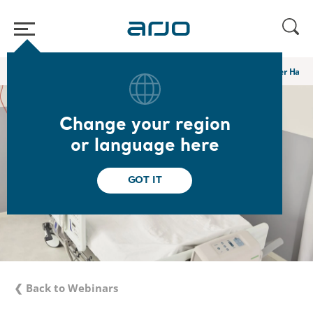
Home
/
...
/
/
Academy webinars & e-learnings
Das Mikroklima der Haut 
Change your region
or language here
GOT IT
❮ Back to Webinars