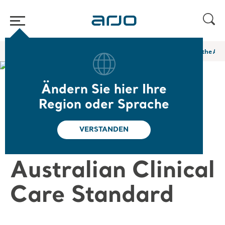
Home
/
...
/
/
Web-Seminare und E-Learning
VTE Prevention and the Aust
Ändern Sie hier Ihre
❮ Zurück zu den Web-Seminaren
Region oder Sprache
VTE Prevention
VERSTANDEN
and the
Australian Clinical
Care Standard