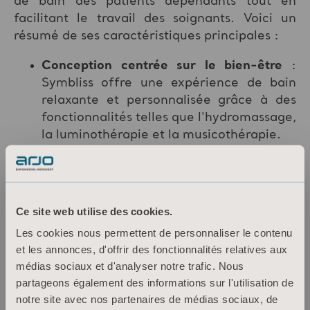
de bain des patients dépendants tout en
facilitant le travail des soignants. Voici un
résumé de ses caractéristiques principales :
Conception centrée sur le bien-être
:
Symbliss offre une expérience de bain
relaxante et personnalisée grâce à des
fonctionnalités telles que l'hydromassage,
la luminothérapie et la musicothérapie.
Sécurité et confort
: Le système est
conçu pour assurer la sécurité et le
confort du patient pendant le transfert, le
bain et la sortie du bain.
Ce site web utilise des cookies.
Ergonomie pour les soignants
: Symbliss
Les cookies nous permettent de personnaliser le contenu
facilite le travail des soignants en
et les annonces, d'offrir des fonctionnalités relatives aux
réduisant les efforts physiques et en
médias sociaux et d'analyser notre trafic. Nous
optimisant les flux de travail.
partageons également des informations sur l'utilisation de
notre site avec nos partenaires de médias sociaux, de
Symbliss vise à améliorer l'expérience du bain