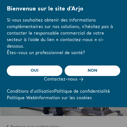
Bienvenue sur le site d’Arjo
Si vous souhaitez obtenir des informations
complémentaires sur nos solutions, n’hésitez pas à
Accueil
/
...
/
/
Webinaires et formations en ligne de l’Académie Arjo
L'in
contacter le responsable commercial de votre
secteur à l’aide du lien « contactez-nous » ci-
dessous.
Modifiez votre
Êtes-vous un professionnel de santé?
région ou votre
langue ici
OUI
NON
Contactez-nous
J'AI COMPRIS
Conditions d’utilisation
Politique de confidentialité
Politique Web
Information sur les cookies
❮ Retour aux webinaires