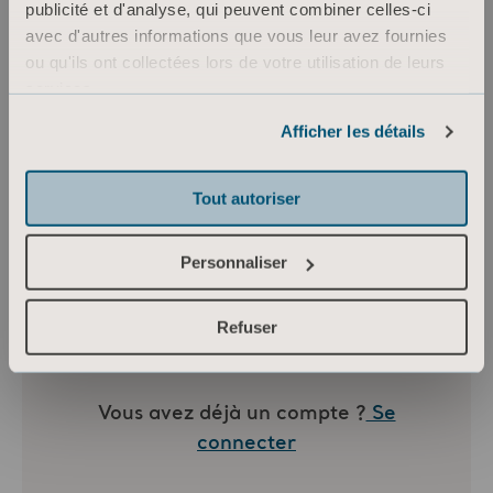
publicité et d'analyse, qui peuvent combiner celles-ci
en un moment de bien-être pour le patient,
avec d'autres informations que vous leur avez fournies
tout en améliorant l'efficacité et la sécurité
ou qu'ils ont collectées lors de votre utilisation de leurs
des soins.
services.
Informations sur les cookies
Afficher les détails
Tout autoriser
Personnaliser
Refuser