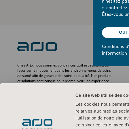
n’hésitez pa
« contactez-
Êtes-vous un
OUI
Conditions d’
Information 
Chez Arjo, nous sommes convaincus qu’il est essentiel de
favoriser le mouvement dans les environnements de soins
de santé afin de garantir des soins de qualité. Nos produits
et solutions sont conçus pour promouvoir une expérience
sûre et offrir davantage de dignité à travers le transfert des
patients, les lits médicaux, l’hygiène personnelle, la
Ce site web utilise des co
désinfection, le diagnostic et la prévention des escarres ainsi
que la thromboembolie veineuse. Avec plus de
Les cookies nous permetten
6 500 personnes dans le monde et 65 ans d’expérience en
relatives aux médias socia
matière de besoins des patients et des professionnels de la
santé, nous nous engageons à améliorer la vie des
l'utilisation de notre site
personnes confrontées à des problèmes de mobilité.
combiner celles-ci avec d'