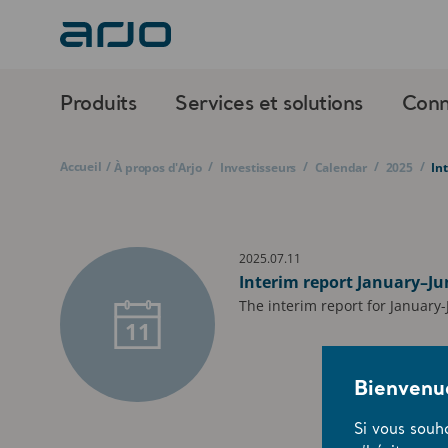
Produits
Services et solutions
Conn
Accueil
/
/
/
/
/
À propos d'Arjo
Investisseurs
Calendar
2025
In
2025.07.11
Interim report January–Ju
The interim report for January-
11
Bienvenue
Si vous souh