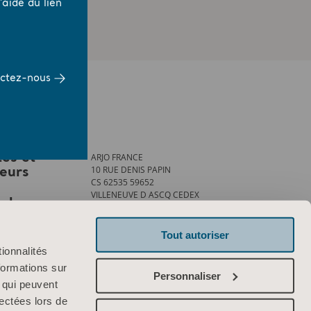
aide du lien
ctez-nous
ARJO FRANCE
tes et
10 RUE DENIS PAPIN
teurs
CS 62535 59652
VILLENEUVE D ASCQ CEDEX
ank
Tél. : +33 (0)3 20 28 13 13
Fax : +33 (0)3 20 28 13 14
info.france@arjo.com
Tout autoriser
ionnalités
Contactez-nous
formations sur
Personnaliser
, qui peuvent
lectées lors de