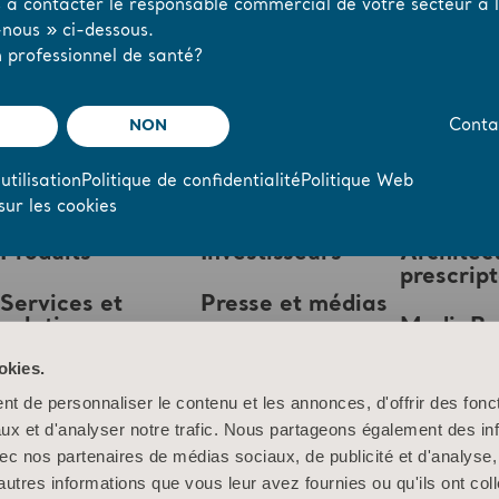
s à contacter le responsable commercial de votre secteur à l’
nous » ci-dessous.
 professionnel de santé?
NON
Conta
utilisation
Politique de confidentialité
Politique Web
sur les cookies
Produits
Investisseurs
Architec
prescrip
Services et
Presse et médias
solutions
MediaB
Emploi
okies.
Connaissances
t de personnaliser le contenu et les annonces, d'offrir des fonct
À propos d’Arjo
ux et d'analyser notre trafic. Nous partageons également des in
 avec nos partenaires de médias sociaux, de publicité et d'analyse
Contactez-nous
autres informations que vous leur avez fournies ou qu'ils ont col