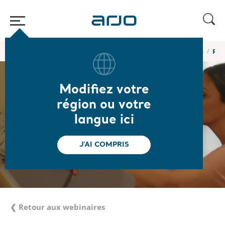
Accueil
/
...
/
/
Webinaires et formations en ligne de l’Académie Arjo
Robo
Modifiez votre
région ou votre
langue ici
J'AI COMPRIS
❮ Retour aux webinaires