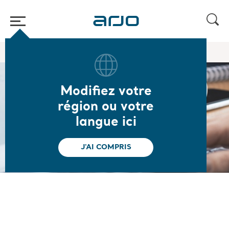
Accueil
/
/
Covid-19 Centre
Vidéos de démonstration
Modifiez votre
Vidéos de
région ou votre
langue ici
démonstration
J'AI COMPRIS