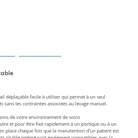
çable
l déplaçable facile à utiliser qui permet à un seul
s sans les contraintes associées au levage manuel.
oins de votre environnement de soins
utre et pour être fixé rapidement à un portique ou à un
s en place chaque fois que la manutention d’un patient est
ts pliable intégré sont également compatibles avec la