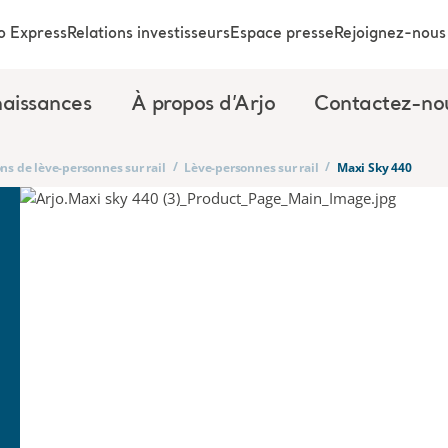
o Express
Relations investisseurs
Espace presse
Rejoignez-nous
aissances
À propos d’Arjo
Contactez-no
/
/
ns de lève-personnes sur rail
Lève-personnes sur rail
Maxi Sky 440