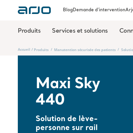
Blog
Demande d'intervention
Arj
Produits
Services et solutions
Conn
Accueil
/
/
/
Produits
Manutention sécurisée des patients
Solutio
Maxi Sky
440
Solution de lève-
personne sur rail