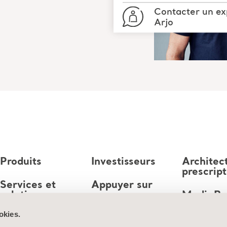
Contacter un ex
Arjo
Produits
Investisseurs
Architec
prescrip
Services et
Appuyer sur
solutions
MediaB
Emploi
okies.
Connaissances