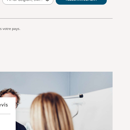
FR for Belgium, Switzerland, France, Canada
s votre pays.
vis