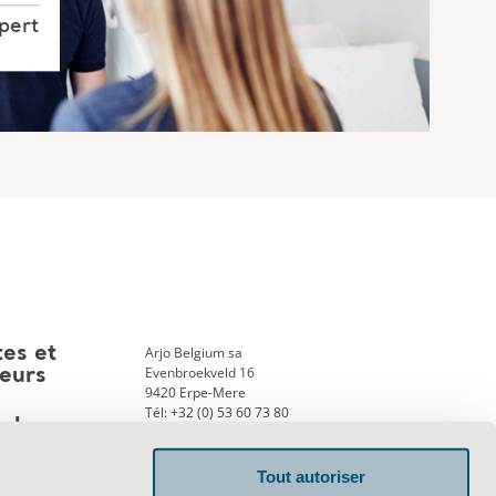
pert
Arjo Belgium sa
tes et
Evenbroekveld 16
teurs
9420 Erpe-Mere
Tél: +32 (0) 53 60 73 80
ank
Fax: +32 (0) 53 60 73 81
E-mail:
info.belgium@arjo.com
Tout autoriser