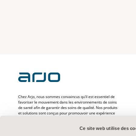
Chez Arjo, nous sommes convaincus qu’il est essentiel de
favoriser le mouvement dans les environnements de soins
de santé afin de garantir des soins de qualité. Nos produits
et solutions sont conçus pour promouvoir une expérience
sûre et offrir davantage de dignité à travers le transfert des
patients, les lits médicaux, l’hygiène personnelle, la
Ce site web utilise des co
désinfection, le diagnostic et la prévention des escarres ainsi
que la thromboembolie veineuse. Avec plus de