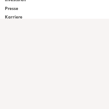
Investoren
Presse
Karriere
Architekten und Planer
MediaBank
Zelglimatte 3 / Haus H
6260 Reiden
Schweiz
Tel.: +41 61 3379777
Verbinden Sie sich mit uns
Nutzungsbedingungen