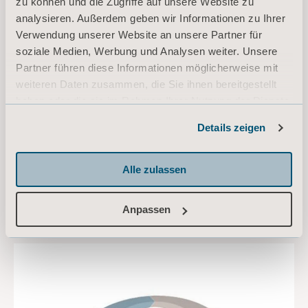
zu können und die Zugriffe auf unsere Website zu
Gestaltung für Albert
analysieren. Außerdem geben wir Informationen zu Ihrer
Verwendung unserer Website an unsere Partner für
Arjo arbeitet eng mit Architekten, Leitern von
soziale Medien, Werbung und Analysen weiter. Unsere
Pflegeheimen, Experten für den sicheren
Partner führen diese Informationen möglicherweise mit
Transfer sowie Bewohnern und ihren
weiteren Daten zusammen, die Sie ihnen bereitgestellt
Angehörigen zusammen, um erfolgreich
haben oder die sie im Rahmen Ihrer Nutzung der Dienste
Räume zu gestalten, die auf die Bedürfnisse
gesammelt haben.
eines einzelnen Pflegebedürftigen
Details zeigen
zugeschnitten sind.
Informationen zu Cookies
Alle zulassen
FÜR ARCHITEKTEN UND PLANER
Anpassen