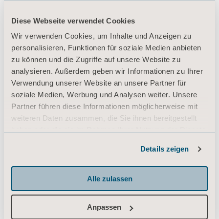
Diese Webseite verwendet Cookies
Produkte
Wir verwenden Cookies, um Inhalte und Anzeigen zu
personalisieren, Funktionen für soziale Medien anbieten
Dienstleistungen & Lösungen
zu können und die Zugriffe auf unsere Website zu
Wissen
analysieren. Außerdem geben wir Informationen zu Ihrer
Verwendung unserer Website an unsere Partner für
Über uns
soziale Medien, Werbung und Analysen weiter. Unsere
Kontaktieren Sie uns
Partner führen diese Informationen möglicherweise mit
weiteren Daten zusammen, die Sie ihnen bereitgestellt
Investoren
haben oder die sie im Rahmen Ihrer Nutzung der Dienste
Presse
gesammelt haben.
Details zeigen
Informationen zu Cookies
Karriere
Architekten und Planer
Alle zulassen
MediaBank
Anpassen